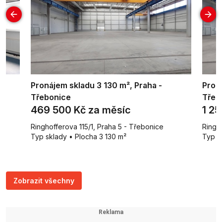
Pronájem skladu 3 130 m², Praha -
Pron
Třebonice
Třeb
469 500 Kč za měsíc
1 2
Ringhofferova 115/1, Praha 5 - Třebonice
Ringh
Typ sklady • Plocha 3 130 m²
Typ s
Zobrazit všechny