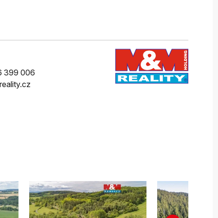
6 399 006
eality.cz