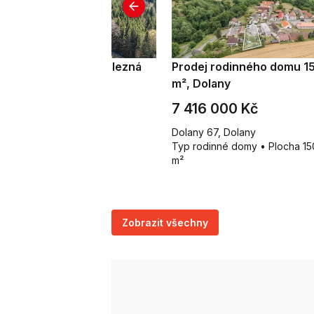
odej chaty 65 m², Železná
Prodej rodinného domu 1
uda
m², Dolany
 490 000 Kč
7 416 000 Kč
lezná Ruda - Špičák
Dolany 67, Dolany
p chata • Plocha 65 m²
Typ rodinné domy • Plocha 15
m²
Zobrazit všechny