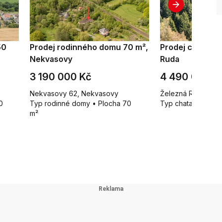
50
Prodej rodinného domu 70 m²,
Prodej chaty 65
Nekvasovy
Ruda
3 190 000 Kč
4 490 000 K
Nekvasovy 62, Nekvasovy
Železná Ruda - Šp
0
Typ rodinné domy • Plocha 70
Typ chata • Ploch
m²