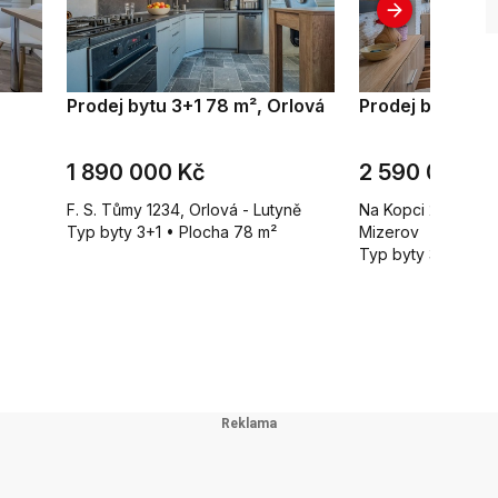
Prodej bytu 3+1 78 m², Orlová
Prodej bytu 3+1
1 890 000 Kč
2 590 000 K
F. S. Tůmy 1234, Orlová - Lutyně
Na Kopci 2077/25, 
Typ byty 3+1 • Plocha 78 m²
Mizerov
Typ byty 3+1 • Pl