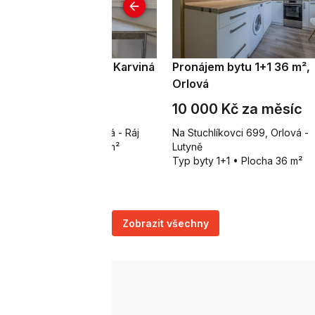
odej bytu 2+1 54 m², Karviná
Pronájem bytu 1+1 36 m²,
Orlová
 250 000 Kč
10 000 Kč za měsíc
smonautů 618/31, Karviná - Ráj
Na Stuchlíkovci 699, Orlová -
p byty 2+1 • Plocha 54 m²
Lutyně
Typ byty 1+1 • Plocha 36 m²
Zobrazit všechny