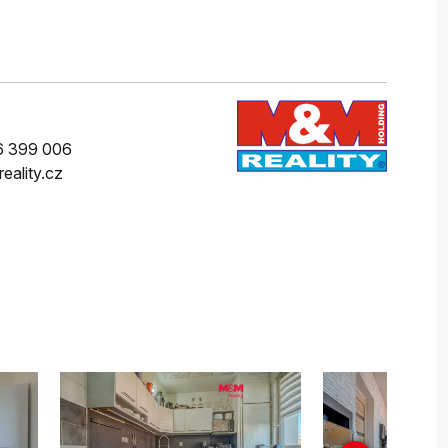
6 399 006
eality.cz