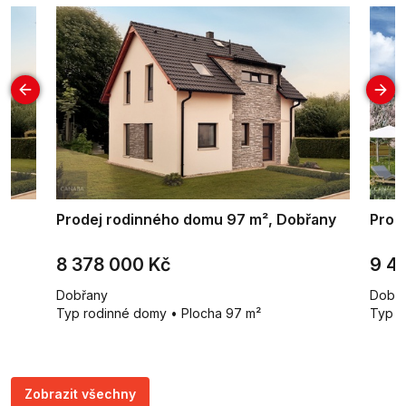
á
Prodej rodinného domu 97 m², Dobřany
Prod
8 378 000 Kč
9 4
Dobřany
Dobř
Typ rodinné domy • Plocha 97 m²
Typ r
Zobrazit všechny