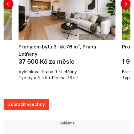
Pronájem bytu 3+kk 76 m², Praha -
Prod
Letňany
37 500 Kč za měsíc
1 9
Vyletalova, Praha 9 - Letňany
Brand
Typ byty 3+kk • Plocha 76 m²
Typ c
Zobrazit všechny