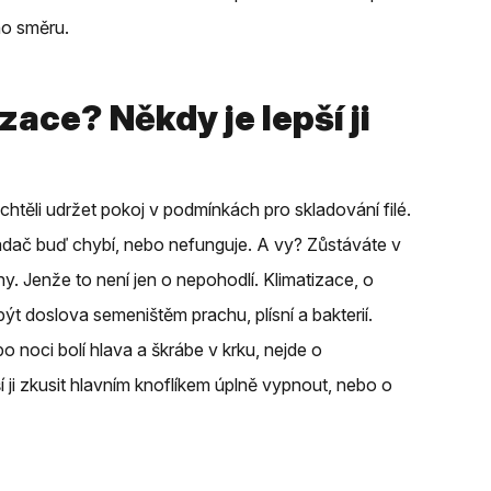
ho směru.
zace? Někdy je lepší ji
chtěli udržet pokoj v podmínkách pro skladování filé.
dač buď chybí, nebo nefunguje. A vy? Zůstáváte v
y. Jenže to není jen o nepohodlí. Klimatizace, o
ýt doslova semeništěm prachu, plísní a bakterií.
 noci bolí hlava a škrábe v krku, nejde o
ší ji zkusit hlavním knoflíkem úplně vypnout, nebo o