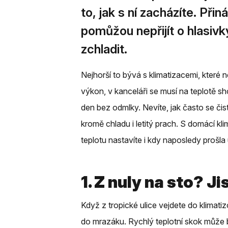
to, jak s ní zacházíte. Př
pomůžou nepřijít o hlasivk
zchladit.
Nejhorší to bývá s klimatizacemi, které 
výkon, v kanceláři se musí na teplotě sho
den bez odmlky. Nevíte, jak často se čist
kromě chladu i letitý prach. S domácí klim
teplotu nastavíte i kdy naposledy prošl
1. Z nuly na sto? J
Když z tropické ulice vejdete do klimat
do mrazáku. Rychlý teplotní skok může b