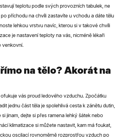
stavují teplotu podle svých provozních tabulek, ne
o příchodu na chvíli zastavíte u vchodu a dáte tělu
noste lehkou vrstvu navíc, kterou si v takové chvíli
zace je nastavení teploty na vás, nicméně lékaři
é venkovní.
římo na tělo? Akorát na
 ofukuje vás proud ledového vzduchu. Zpočátku
dit jednu část těla je spolehlivá cesta k zánětu dutin,
si jinam, dejte si přes ramena lehký šátek nebo
mácí klimatizace si můžete nastavit, kam má foukat,
ickou oscilací rovnoměrně rozprostřou vzduch po