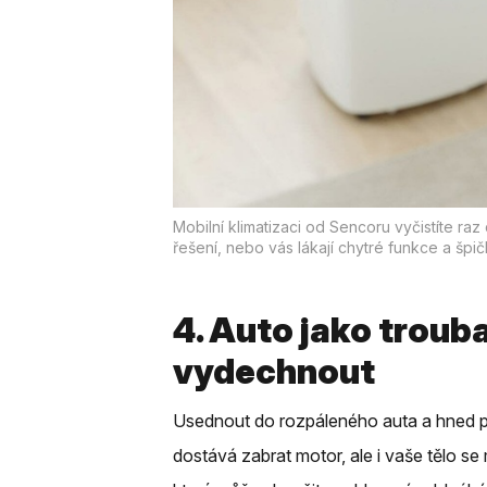
Mobilní klimatizaci od Sencoru vyčistíte ra
řešení, nebo vás lákají chytré funkce a špi
4. Auto jako troub
vydechnout
Usednout do rozpáleného auta a hned pus
dostává zabrat motor, ale i vaše tělo s