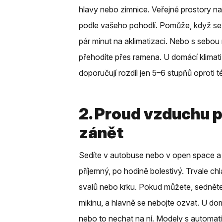
hlavy nebo zimnice. Veřejné prostory na
podle vašeho pohodlí. Pomůže, když se p
pár minut na aklimatizaci. Nebo s sebou 
přehodíte přes ramena. U domácí klimati
doporučují rozdíl jen 5–6 stupňů oproti t
2. Proud vzduchu p
zánět
Sedíte v autobuse nebo v open space a
příjemný, po hodině bolestivý. Trvale chla
svalů nebo krku. Pokud můžete, sedněte 
mikinu, a hlavně se nebojte ozvat. U do
nebo to nechat na ní. Modely s automat