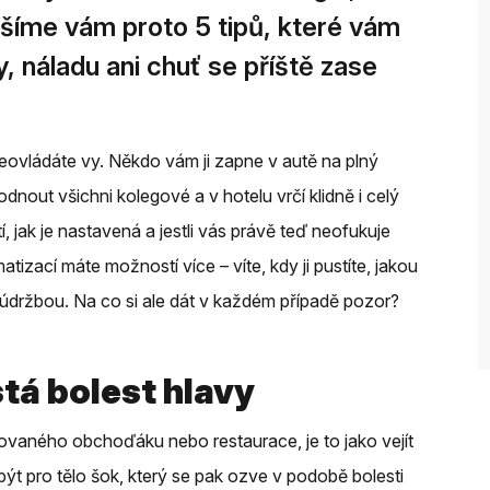
inášíme vám proto 5 tipů, které vám
y, náladu ani chuť se příště zase
neovládáte vy. Někdo vám ji zapne v autě na plný
dnout všichni kolegové a v hotelu vrčí klidně i celý
í, jak je nastavená a jestli vás právě teď neofukuje
atizací máte možností více – víte, kdy ji pustíte, jakou
a údržbou. Na co si ale dát v každém případě pozor?
istá bolest hlavy
izovaného obchoďáku nebo restaurace, je to jako vejít
ýt pro tělo šok, který se pak ozve v podobě bolesti