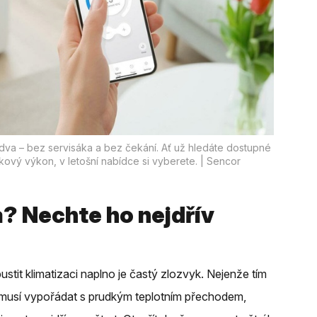
z dva – bez servisáka a bez čekání. Ať už hledáte dostupné
čkový výkon, v letošní nabídce si vyberete. | Sencor
a? Nechte ho nejdřív
tit klimatizaci naplno je častý zlozvyk. Nejenže tím
e musí vypořádat s prudkým teplotním přechodem,