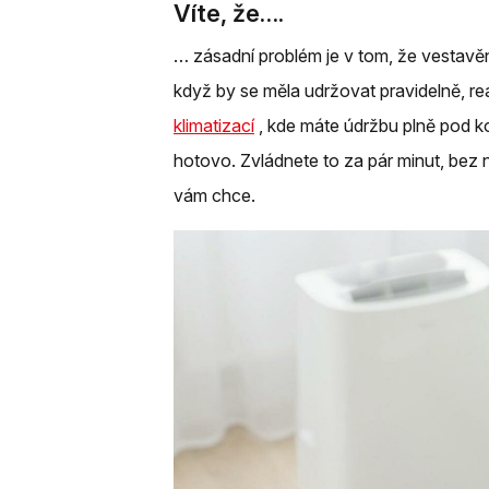
Víte, že….
… zásadní problém je v tom, že vestavěn
když by se měla udržovat pravidelně, real
klimatizací
, kde máte údržbu plně pod kon
hotovo. Zvládnete to za pár minut, bez n
vám chce.