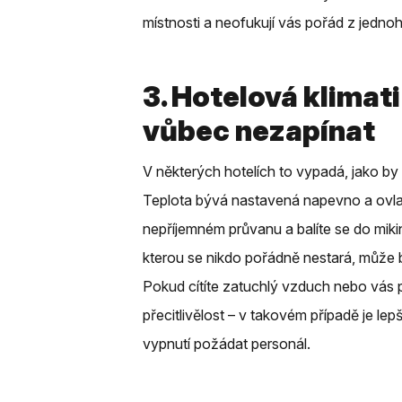
místnosti a neofukují vás pořád z jedno
3. Hotelová klimati
vůbec nezapínat
V některých hotelích to vypadá, jako by 
Teplota bývá nastavená napevno a ovla
nepříjemném průvanu a balíte se do mikin
kterou se nikdo pořádně nestará, může b
Pokud cítíte zatuchlý vzduch nebo vás po
přecitlivělost – v takovém případě je lep
vypnutí požádat personál.