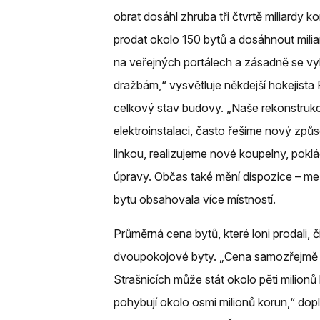
obrat dosáhl zhruba tři čtvrtě miliardy k
prodat okolo 150 bytů a dosáhnout mili
na veřejných portálech a zásadně se 
dražbám,“ vysvětluje někdejší hokejista P
celkový stav budovy. „Naše rekonstruk
elektroinstalaci, často řešíme nový z
linkou, realizujeme nové koupelny, pok
úpravy. Občas také mění dispozice – mezi
bytu obsahovala více místností.
Průměrná cena bytů, které loni prodali, či
dvoupokojové byty. „Cena samozřejmě zál
Strašnicích může stát okolo pěti milion
pohybují okolo osmi milionů korun,“ dopl