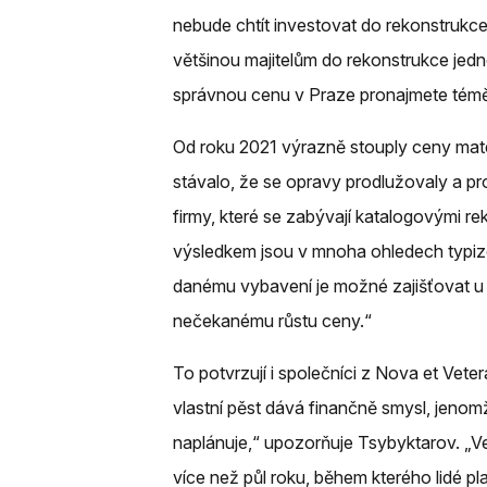
nebude chtít investovat do rekonstrukc
většinou majitelům do rekonstrukce je
správnou cenu v Praze pronajmete téměř 
Od roku 2021 výrazně stouply ceny materiá
stávalo, že se opravy prodlužovaly a pro
firmy, které se zabývají katalogovými re
výsledkem jsou v mnoha ohledech typiz
danému vybavení je možné zajišťovat u 
nečekanému růstu ceny.“
To potvrzují i společníci z Nova et Vet
vlastní pěst dává finančně smysl, jenom
naplánuje,“ upozorňuje Tsybyktarov. „V
více než půl roku, během kterého lidé p