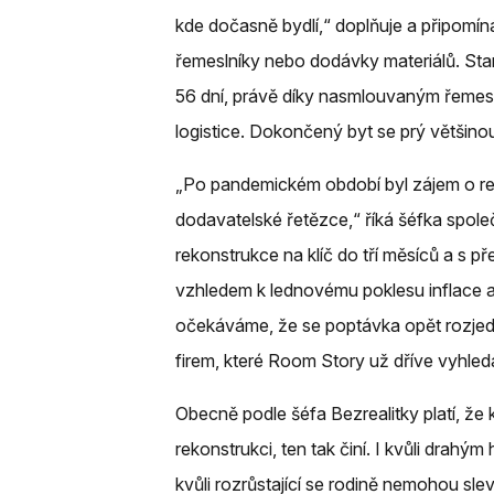
kde dočasně bydlí,“ doplňuje a připomíná
řemeslníky nebo dodávky materiálů. Sta
56 dní, právě díky nasmlouvaným řemesln
logistice. Dokončený byt se prý většino
„Po pandemickém období byl zájem o re
dodavatelské řetězce,“ říká šéfka spole
rekonstrukce na klíč do tří měsíců a s p
vzhledem k lednovému poklesu inflace 
očekáváme, že se poptávka opět rozjede
firem, které Room Story už dříve vyhled
Obecně podle šéfa Bezrealitky platí, ž
rekonstrukci, ten tak činí. I kvůli drahým
kvůli rozrůstající se rodině nemohou slev