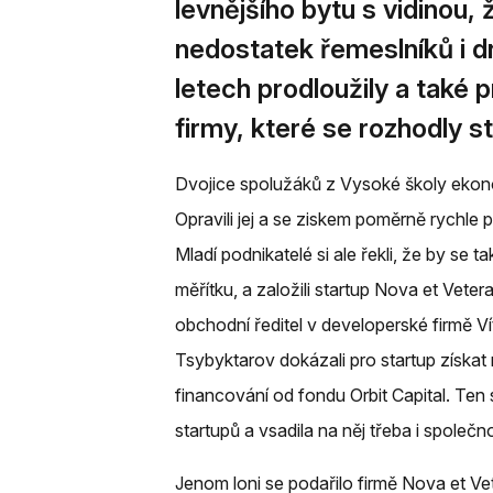
levnějšího bytu s vidinou, 
nedostatek řemeslníků i d
letech prodloužily a také p
firmy, které se rozhodly 
Dvojice spolužáků z Vysoké školy ekonom
Opravili jej a se ziskem poměrně rychle
Mladí podnikatelé si ale řekli, že by s
měřítku, a založili startup Nova et Veter
obchodní ředitel v developerské firmě Ví
Tsybyktarov dokázali pro startup získat 
financování od fondu Orbit Capital. Ten
startupů a vsadila na něj třeba i společn
Jenom loni se podařilo firmě Nova et Vet