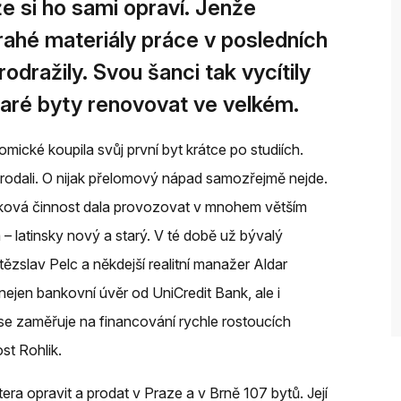
že si ho sami opraví. Jenže
rahé materiály práce v posledních
rodražily. Svou šanci tak vycítily
staré byty renovovat ve velkém.
ické koupila svůj první byt krátce po studiích.
 prodali. O nijak přelomový nápad samozřejmě nejde.
e taková činnost dala provozovat v mnohem větším
a – latinsky nový a starý. V té době už bývalý
tězslav Pelc a někdejší realitní manažer Aldar
nejen bankovní úvěr od UniCredit Bank, ale i
 se zaměřuje na financování rychle rostoucích
ost Rohlik.
era opravit a prodat v Praze a v Brně 107 bytů. Její