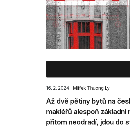
16. 2. 2024
Miffek Thuong Ly
Až dvě pětiny bytů na česk
makléřů alespoň základní 
přitom neodradí, jdou do 