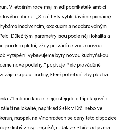
orun. V letošním roce mají mladí podnikatelé ambici
ardového obratu. „Staré byty vyhledáváme primárně
vyhýbáme insolvencím, exekucím a nedobrovolným
elc. Důležitými parametry jsou podle něj i lokalita a
ce jsou kompletní, vždy provádíme zcela novou
působ vytápění, vybavujeme byty novou kuchyňskou
ládáme nové podlahy,“ popisuje Pelc prováděné
 zájemci jsou i rodiny, které potřebují, aby plocha
nila 7,1 milionu korun, nejčastěji jde o třípokojové a
eží na lokalitě, například 2+kk v Krči nebo ve
ů korun, naopak na Vinohradech se ceny této dispozice
ňuje druhý ze společníků, rodák ze Sibiře od jezera