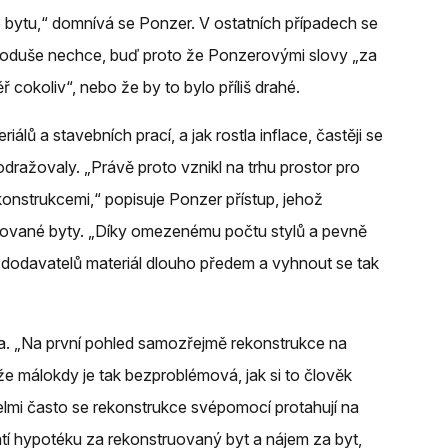
e bytu,“ domnívá se Ponzer. V ostatních případech se
dnoduše nechce, buď proto že Ponzerovými slovy „za
cokoliv“, nebo že by to bylo příliš drahé.
lů a stavebních prací, a jak rostla inflace, častěji se
dražovaly. „Právě proto vznikl na trhu prostor pro
konstrukcemi,“ popisuje Ponzer přístup, jehož
ované byty. „Díky omezenému počtu stylů a pevně
dodavatelů materiál dlouho předem a vyhnout se tak
era. „Na první pohled samozřejmě rekonstrukce na
že málokdy je tak bezproblémová, jak si to člověk
elmi často se rekonstrukce svépomocí protahují na
latí hypotéku za rekonstruovaný byt a nájem za byt,