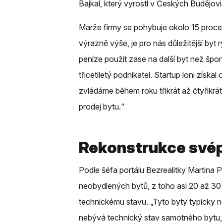
Bajkal, který vyrostl v Českých Budějov
Marže firmy se pohybuje okolo 15 proce
výrazně výše, je pro nás důležitější byt
peníze použít zase na další byt než špo
třicetiletý podnikatel. Startup loni získ
zvládáme během roku třikrát až čtyřikrát
prodej bytu.“
Rekonstrukce své
Podle šéfa portálu Bezrealitky Martina 
neobydlených bytů, z toho asi 20 až 30 
technickému stavu. „Tyto byty typicky n
nebývá technický stav samotného bytu,