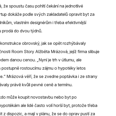
, že spoustu času pohltí čekání na jednotlivé
rtup dokáže podle svých zakladatelů opravit byt za
íkům, vlastním designérům i třeba efektivnější
u prodá do dvou týdnů.
konstrukce obrovský, jak se opět rozhýbávaly
čnosti Room Story Alžběta Mrázová, jejíž firma slibuje
ředem danou cenou. „Nyní je trh v útlumu, ale
a postupně rostoucímu zájmu o hypotéky letos
.“ Mrázová věří, že se zvedne poptávka i ze strany
ávaly právě kvůli pevné ceně a termínu.
e kdo může koupit novostavbu nebo byt po
 hypotékám ale lidé často volí horší byt, protože třeba
it z dispozic, a mají v plánu, že se do oprav pustí za