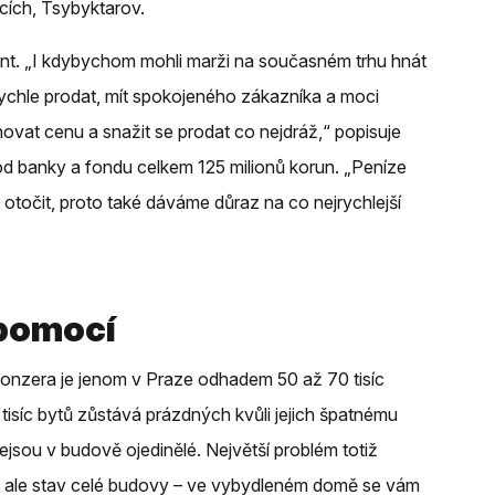
icích, Tsybyktarov.
nt. „I kdybychom mohli marži na současném trhu hnát
 rychle prodat, mít spokojeného zákazníka a moci
novat cenu a snažit se prodat co nejdráž,“ popisuje
al od banky a fondu celkem 125 milionů korun. „Peníze
 otočit, proto také dáváme důraz na co nejrychlejší
pomocí
Ponzera je jenom v Praze odhadem 50 až 70 tisíc
tisíc bytů zůstává prázdných kvůli jejich špatnému
ejsou v budově ojedinělé. Největší problém totiž
 ale stav celé budovy – ve vybydleném domě se vám