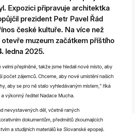
l. Expozici připravuje architektka
opůjčil prezident Petr Pavel Řád
řínos české kultuře. Na více než
 otevře muzeum začátkem příštího
4. ledna 2025.
 velmi přeplněné, takže jsme hledali nové místo, aby
ší počet zájemců. Chceme, aby nové umístění našich
Čechy, aby se pro ně stalo vyhledávaným místem,“ říká
a výkonný ředitel Nadace Mucha.
sud nevystavených děl, včetně raných
dekorativním dokumentům, předmětů zkoumajících
m a studijních materiálů ke Slovanské epopeji.