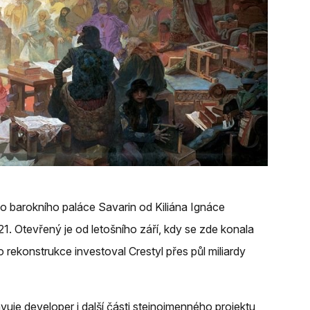
o barokního paláce Savarin od Kiliána Ignáce
. Otevřený je od letošního září, kdy se zde konala
rekonstrukce investoval Crestyl přes půl miliardy
uje developer i další části stejnojmenného projektu