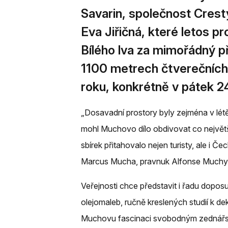
Savarin, společnost Cresty
Eva Jiřičná, které letos pr
Bílého lva za mimořádný p
1100 metrech čtverečních
roku, konkrétně v pátek 2
„Dosavadní prostory byly zejména v létě
mohl Muchovo dílo obdivovat co největ
sbírek přitahovalo nejen turisty, ale i 
Marcus Mucha, pravnuk Alfonse Muchy 
Veřejnosti chce představit i řadu dopo
olejomaleb, ručně kreslených studií k 
Muchovu fascinaci svobodným zednářství