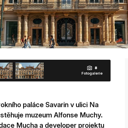
8
Fotogalerie
kního paláce Savarin v ulici Na
e stěhuje muzeum Alfonse Muchy.
dace Mucha a developer projektu