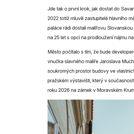
Jde tak o první krok, jak dostat do Sava
2022 totiž mluvili zastupitelé hlavního 
paláce rádi dostali malířovu Slovanskou
na 25 let s opcí na prodloužení nájmu na 
Město počítalo s tím, že bude developerov
vnučka slavného malíře Jaroslava Mucha
soukromých prostor budovy ve vlastnict
pražském výstavišti, který v současnosti
roku 2026 na zámek v Moravském Krum