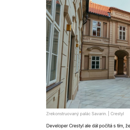
Zrekonstruovaný palác Savarin. | Crestyl
Developer Crestyl ale dál počítá s tím,