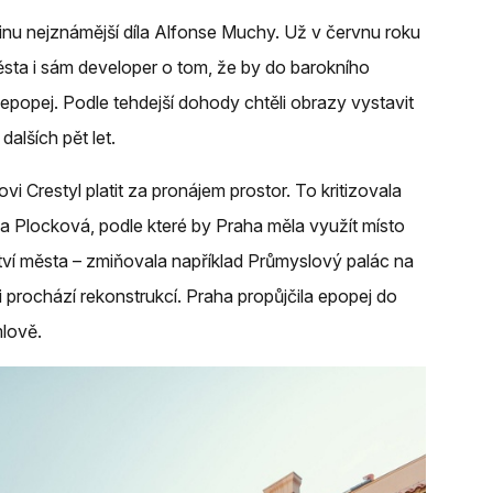
rinu nejznámější díla Alfonse Muchy. Už v červnu roku
města i sám developer o tom, že by do barokního
 epopej. Podle tehdejší dohody chtěli obrazy vystavit
dalších pět let.
i Crestyl platit za pronájem prostor. To kritizovala
 Plocková, podle které by Praha měla využít místo
ví města – zmiňovala například Průmyslový palác na
 prochází rekonstrukcí. Praha propůjčila epopej do
lově.