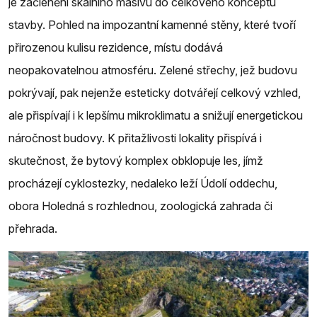
je začlenění skalního masivu do celkového konceptu
stavby. Pohled na impozantní kamenné stěny, které tvoří
přirozenou kulisu rezidence, místu dodává
neopakovatelnou atmosféru. Zelené střechy, jež budovu
pokrývají, pak nejenže esteticky dotvářejí celkový vzhled,
ale přispívají i k lepšímu mikroklimatu a snižují energetickou
náročnost budovy. K přitažlivosti lokality přispívá i
skutečnost, že bytový komplex obklopuje les, jímž
procházejí cyklostezky, nedaleko leží Údolí oddechu,
obora Holedná s rozhlednou, zoologická zahrada či
přehrada.