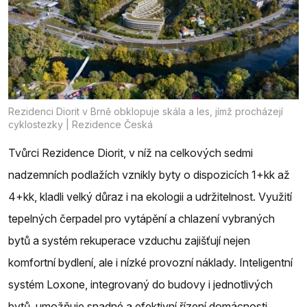
Rezidenci Diorit v Brně obklopuje skála a les, jímž procházejí
cyklostezky | Rezidence Česká
Tvůrci Rezidence Diorit, v níž na celkových sedmi
nadzemních podlažích vznikly byty o dispozicích 1+kk až
4+kk, kladli velký důraz i na ekologii a udržitelnost. Využití
tepelných čerpadel pro vytápění a chlazení vybraných
bytů a systém rekuperace vzduchu zajišťují nejen
komfortní bydlení, ale i nízké provozní náklady. Inteligentní
systém Loxone, integrovaný do budovy i jednotlivých
bytů, umožňuje snadné a efektivní řízení domácnosti.