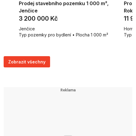
Prodej stavebního pozemku 1 000 m²,
Prod
Jenčice
Roky
3 200 000 Kč
11 
Jenčice
Horní
Typ pozemky pro bydlení • Plocha 1 000 m²
Typ r
Zobrazit všechny