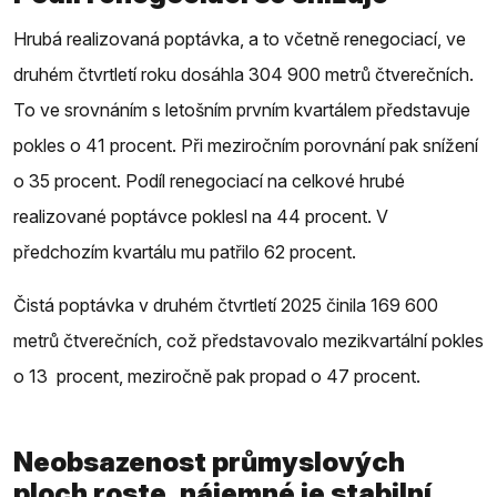
Hrubá realizovaná poptávka, a to včetně renegociací, ve
druhém čtvrtletí roku dosáhla 304 900 metrů čtverečních.
To ve srovnáním s letošním prvním kvartálem představuje
pokles o 41 procent. Při meziročním porovnání pak snížení
o 35 procent. Podíl renegociací na celkové hrubé
realizované poptávce poklesl na 44 procent. V
předchozím kvartálu mu patřilo 62 procent.
Čistá poptávka v druhém čtvrtletí 2025 činila 169 600
metrů čtverečních, což představovalo mezikvartální pokles
o 13 procent, meziročně pak propad o 47 procent.
Neobsazenost průmyslových
ploch roste, nájemné je stabilní