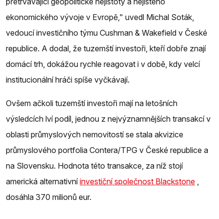
přetrvávající geopolitické nejistoty a nejistého
ekonomického vývoje v Evropě," uvedl Michal Soták,
vedoucí investičního týmu Cushman & Wakefield v České
republice. A dodal, že tuzemští investoři, kteří dobře znají
domácí trh, dokážou rychle reagovat i v době, kdy velcí
institucionální hráči spíše vyčkávají.
Ovšem ačkoli tuzemští investoři mají na letošních
výsledcích lví podíl, jednou z nejvýznamnějších transakcí v
oblasti průmyslových nemovitostí se stala akvizice
průmyslového portfolia Contera/TPG v České republice a
na Slovensku. Hodnota této transakce, za níž stojí
americká alternativní
investiční společnost Blackstone
,
dosáhla 370 milionů eur.