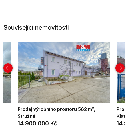
Související nemovitosti
Prodej výrobního prostoru 562 m²,
Prod
Stružná
Klato
14 900 000 Kč
14 