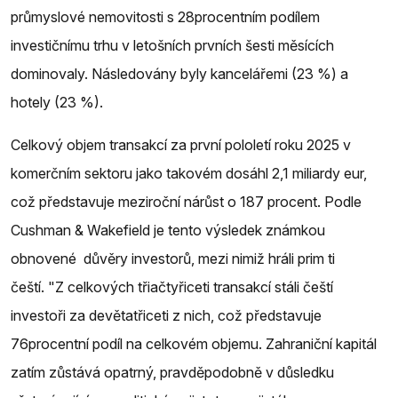
průmyslové nemovitosti s 28procentním podílem
investičnímu trhu v letošních prvních šesti měsících
dominovaly. Následovány byly kancelářemi (23 %) a
hotely (23 %).
Celkový objem transakcí za první pololetí roku 2025 v
komerčním sektoru jako takovém dosáhl 2,1 miliardy eur,
což představuje meziroční nárůst o 187 procent. Podle
Cushman & Wakefield je tento výsledek známkou
obnovené důvěry investorů, mezi nimiž hráli prim ti
čeští. "Z celkových třiačtyřiceti transakcí stáli čeští
investoři za devětatřiceti z nich, což představuje
76procentní podíl na celkovém objemu. Zahraniční kapitál
zatím zůstává opatrný, pravděpodobně v důsledku