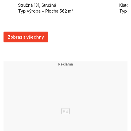
Stružná 131, Stružná
Klato
Typ výroba • Plocha 562 m²
Typ v
Zobrazit všechny