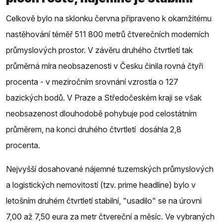
Celkově bylo na sklonku června připraveno k okamžitému
nastěhování téměř 511 800 metrů čtverečních moderních
průmyslových prostor. V závěru druhého čtvrtletí tak
průměrná míra neobsazenosti v Česku činila rovná čtyři
procenta - v meziročním srovnání vzrostla o 127
bazických bodů. V Praze a Středočeském kraji se však
neobsazenost dlouhodobě pohybuje pod celostátním
průměrem, na konci druhého čtvrtletí dosáhla 2,8
procenta.
Nejvyšší dosahované nájemné tuzemských průmyslových
a logistických nemovitostí (tzv. prime headline) bylo v
letošním druhém čtvrtletí stabilní, "usadilo" se na úrovni
7,00 až 7,50 eura za metr čtvereční a měsíc. Ve vybraných