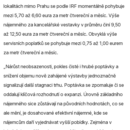
lokalitách mimo Prahu se podle IRF momentálně pohybuje
mezi 5,70 až 6,60 eura za metr čtvereční a měsíc. Výše
nájemného za kancelářské vestavky v průměru činí 9,50
až 12,50 eura za metr čtvereční a měsíc. Obvyklá výše
servisních poplatků se pohybuje mezi 0,75 až 1,00 eurem
za metr čtvereční a měsíc.
„Nárůst neobsazenosti, pokles čisté i hrubé poptávky a
snížení objemu nově zahájené výstavby jednoznačně
signalizují další stagnaci trhu. Poptávka se zpomaluje či se
oddalují klíčová rozhodnutí o expanzi. Úrovně základního
nájemného sice zůstávají na původních hodnotách, co se
ale mění, je dosahované efektivní nájemné, kde se
nájemcům daří vyjednávat vyšší pobídky. Zejména v