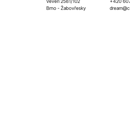
Veveří 2581/102
+420 607
Brno - Žabovřesky
dream@ce