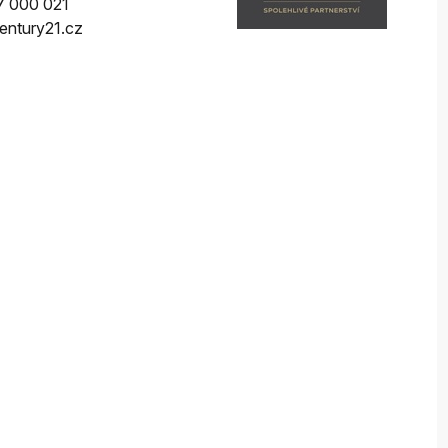
 000 021
ntury21.cz