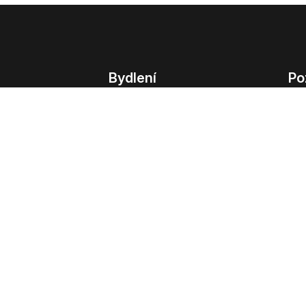
Bydlení
Po
Bydlení
Poz
Byty v Praze
Poz
Byty v Brně
Kom
Obchodní
© 2022 - 2026 Copyright CZECH NEWS CENT
společnosti
|
Informace o zpracování osobn