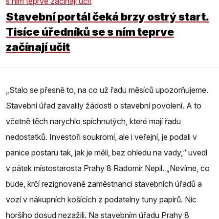
Stavební portál čeká brzy ostrý start.
Tisíce úředníků se s ním teprve
začínají učit
„Stalo se přesně to, na co už řadu měsíců upozorňujeme.
Stavební úřad zavalily žádosti o stavební povolení. A to
včetně těch narychlo spíchnutých, které mají řadu
nedostatků. Investoři soukromí, ale i veřejní, je podali v
panice postaru tak, jak je měli, bez ohledu na vady,“ uvedl
v pátek místostarosta Prahy 8 Radomír Nepil. „Nevíme, co
bude, krčí rezignovaně zaměstnanci stavebních úřadů a
vozí v nákupních košících z podatelny tuny papírů. Nic
horšího dosud nezažili. Na stavebním úřadu Prahy 8