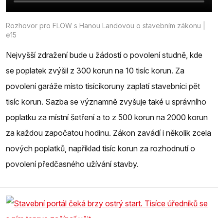
Rozhovor pro FLOW s Hanou Landovou o stavebním zákonu |
e15
Nejvyšší zdražení bude u žádostí o povolení studně, kde
se poplatek zvýšil z 300 korun na 10 tisíc korun. Za
povolení garáže místo tisícikoruny zaplatí stavebníci pět
tisíc korun. Sazba se významně zvyšuje také u správního
poplatku za místní šetření a to z 500 korun na 2000 korun
za každou započatou hodinu. Zákon zavádí i několik zcela
nových poplatků, například tisíc korun za rozhodnutí o
povolení předčasného užívání stavby.