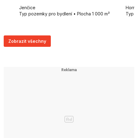
Jenčice
Horní
Typ pozemky pro bydlení • Plocha 1 000 m²
Typ r
Zobrazit všechny