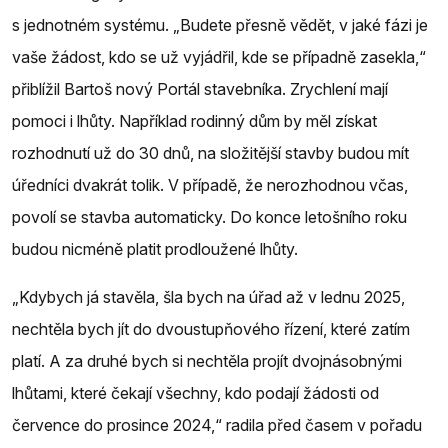
s jednotném systému. „Budete přesně vědět, v jaké fázi je
vaše žádost, kdo se už vyjádřil, kde se případně zasekla,“
přiblížil Bartoš nový Portál stavebníka. Zrychlení mají
pomoci i lhůty. Například rodinný dům by měl získat
rozhodnutí už do 30 dnů, na složitější stavby budou mít
úředníci dvakrát tolik. V případě, že nerozhodnou včas,
povolí se stavba automaticky. Do konce letošního roku
budou nicméně platit prodloužené lhůty.
„Kdybych já stavěla, šla bych na úřad až v lednu 2025,
nechtěla bych jít do dvoustupňového řízení, které zatím
platí. A za druhé bych si nechtěla projít dvojnásobnými
lhůtami, které čekají všechny, kdo podají žádosti od
července do prosince 2024,“ radila před časem v pořadu