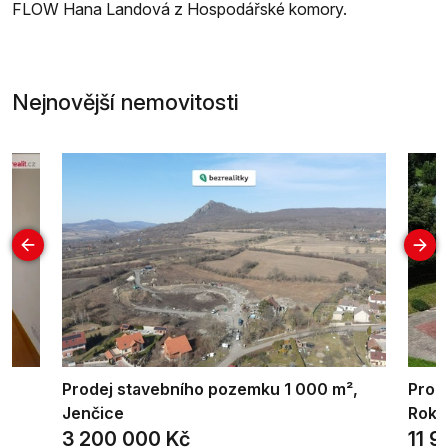
FLOW Hana Landová z Hospodářské komory.
Nejnovější nemovitosti
Prodej stavebního pozemku 1 000 m²,
Prod
Jenčice
Roky
3 200 000 Kč
11 