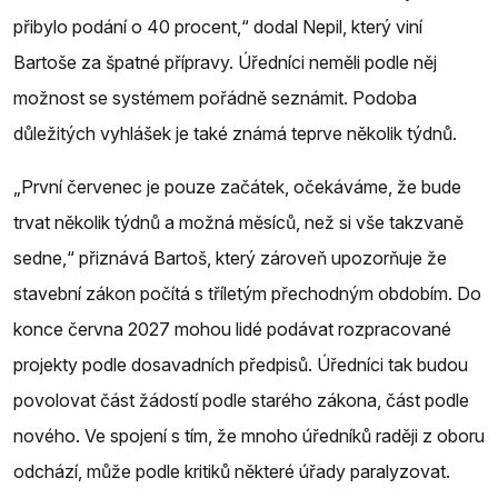
přibylo podání o 40 procent,“ dodal Nepil, který viní
Bartoše za špatné přípravy. Úředníci neměli podle něj
možnost se systémem pořádně seznámit. Podoba
důležitých vyhlášek je také známá teprve několik týdnů.
„První červenec je pouze začátek, očekáváme, že bude
trvat několik týdnů a možná měsíců, než si vše takzvaně
sedne,“ přiznává Bartoš, který zároveň upozorňuje že
stavební zákon počítá s tříletým přechodným obdobím. Do
konce června 2027 mohou lidé podávat rozpracované
projekty podle dosavadních předpisů. Úředníci tak budou
povolovat část žádostí podle starého zákona, část podle
nového. Ve spojení s tím, že mnoho úředníků raději z oboru
odchází, může podle kritiků některé úřady paralyzovat.