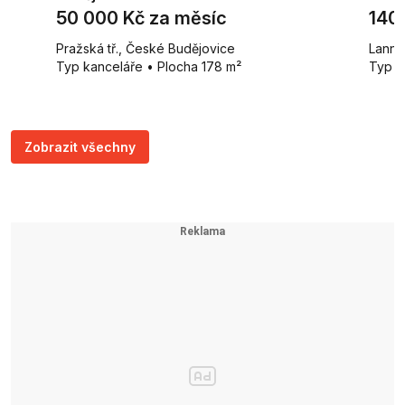
50 000 Kč za měsíc
140
Pražská tř., České Budějovice
Lanno
Typ kanceláře • Plocha 178 m²
Typ k
Zobrazit všechny