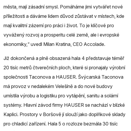
města, mají zásadní smysl. Pomáháme jimi vytvářet nové
příležitosti a dáváme lidem důvod zůstávat v místech, kde
mají kvalitní zázemí pro práci i život. To je klíčové pro
vyvážený rozvoj a prosperitu celé země, ale i evropské
ekonomiky,“ uvedl Milan Kratina, CEO Accolade.
Již dokončená a plně obsazená hala 4 představuje téměř
20 tisíc metrů čtverečních ploch, které si pronajaly výrobní
společnosti Taconova a HAUSER. Švýcarská Taconova
má provoz v nedalekém Velešíně a do nové budovy
umístila výrobu a logistiku pro vytápění, sanitu a solární
systémy. Hlavní závod firmy HAUSER se nachází v blízké
Kaplici. Prostory v Boršově jí slouží jako doplňkové sklady
pro chladicí zařízení. Hala 5 o rozloze bezmála 30 tisíc