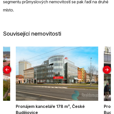
segmentu průmyslových nemovitostí se pak řadí na druhé
místo.
Související nemovitosti
Pronájem kanceláře 178 m², České
Pron
Budějovice
Budě