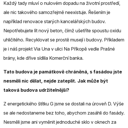
Každý tady mluví o nulovém dopadu na životní prostředí,
ale nic takového samozřejmě neexistuje. Řešením je
například renovace starých kancelářských budov.
Nepotřebujete lít nový beton, čímž ušetříte spoustu oxidu
uhličitého. Recyklovat se prostě musejí i budovy. Příkladem
je i náš projekt Via Una v ulici Na Příkopě vedle Prašné
brány, kde dříve sídlila Komerční banka.
Tato budova je památkově chráněná, s fasádou jste
nesměli nic dělat, nejde zateplit. Jak může být
taková budova udržitelnější?
Z energetického štítku G jsme se dostali na úroveň D. Výše
se ale nedostaneme bez toho, abychom zasáhli do fasády.
Nesměli jsme ani vyměnit jednoduché sklo v oknech za