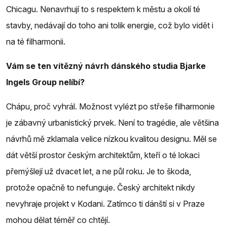
Chicagu. Nenavrhují to s respektem k městu a okolí té
stavby, nedávají do toho ani tolik energie, což bylo vidět i
na té filharmonii.
Vám se ten vítězný návrh dánského studia Bjarke
Ingels Group nelíbí?
Chápu, proč vyhrál. Možnost vylézt po střeše filharmonie
je zábavný urbanistický prvek. Není to tragédie, ale většina
návrhů mě zklamala velice nízkou kvalitou designu. Měl se
dát větší prostor českým architektům, kteří o té lokaci
přemýšlejí už dvacet let, a ne půl roku. Je to škoda,
protože opačně to nefunguje. Český architekt nikdy
nevyhraje projekt v Kodani. Zatímco ti dánští si v Praze
mohou dělat téměř co chtějí.