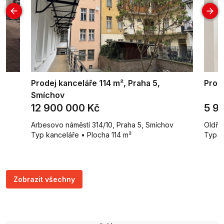
Prodej kanceláře 114 m², Praha 5,
Prode
Smíchov
12 900 000 Kč
5 9
Arbesovo náměstí 314/10, Praha 5, Smíchov
Oldři
Typ kanceláře • Plocha 114 m²
Typ k
Zobrazit všechny