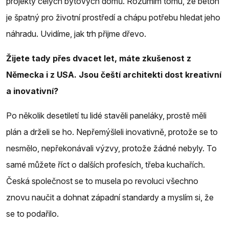
projekty celých bytových domů. Rozumím tomu, že beton
je špatný pro životní prostředí a chápu potřebu hledat jeho
náhradu. Uvidíme, jak trh přijme dřevo.
Žijete tady přes dvacet let, máte zkušenost z
Německa i z USA. Jsou čeští architekti dost kreativní
a inovativní?
Po několik desetiletí tu lidé stavěli paneláky, prostě měli
plán a drželi se ho. Nepřemýšleli inovativně, protože se to
nesmělo, nepřekonávali výzvy, protože žádné nebyly. To
samé můžete říct o dalších profesích, třeba kuchařích.
Česká společnost se to musela po revoluci všechno
znovu naučit a dohnat západní standardy a myslím si, že
se to podařilo.