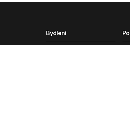
Bydlení
Po
Bydlení
Poz
Byty v Praze
Poz
Byty v Brně
Kom
Obchodní
© 2022 - 2026 Copyright CZECH NEWS CENT
společnosti
|
Informace o zpracování osobn