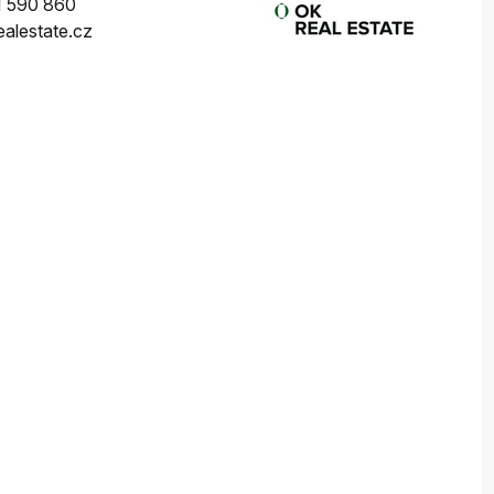
 590 860
alestate.cz