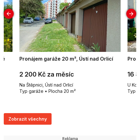
ké
Pronájem garáže 20 m², Ústí nad Orlicí
Pron
2 200 Kč za měsíc
16 
Na Štěpnici, Ústí nad Orlicí
U Kon
Typ garáže • Plocha 20 m²
Typ b
Zobrazit všechny