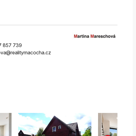
7 857 739
va@realitymacocha.cz