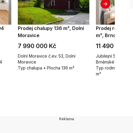
04
Prodej chalupy 136 m², Dolní
Prodej rodinné
Moravice
m², Brno - Brně
7 990 000 Kč
11 490 000 K
Dolní Moravice č.ev. 53, Dolní
Jubilejní 584/40b,
4
Moravice
Brněnské Ivanovic
Typ chalupa • Plocha 136 m²
Typ rodinné domy 
m²