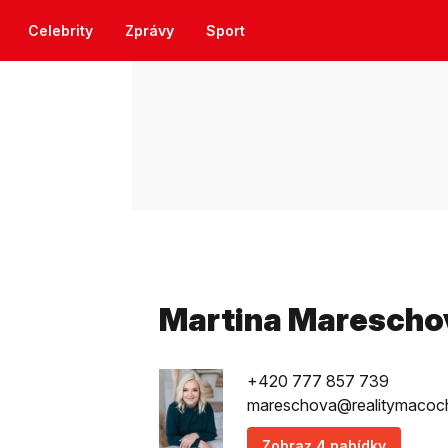
Celebrity
Zprávy
Sport
Martina Marescho
+420 777 857 739
mareschova@realitymacoc
Zobraz 4 nabídky