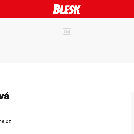
vá
ha.cz