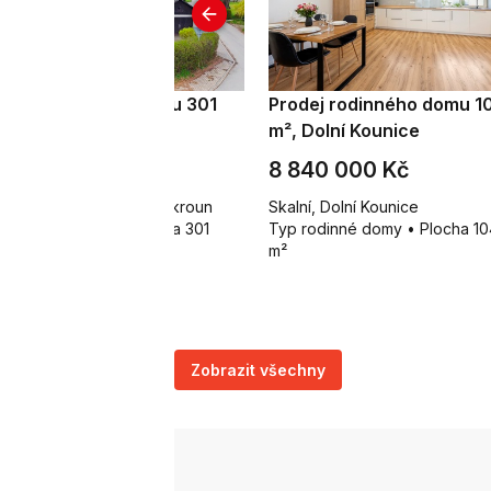
odej rodinného domu 301
Prodej rodinného domu 1
, Lanškroun - Dolní
m², Dolní Kounice
řešňovec
 300 000 Kč
8 840 000 Kč
lní Třešňovec 103, Lanškroun
Skalní, Dolní Kounice
p rodinné domy • Plocha 301
Typ rodinné domy • Plocha 10
m²
Zobrazit všechny