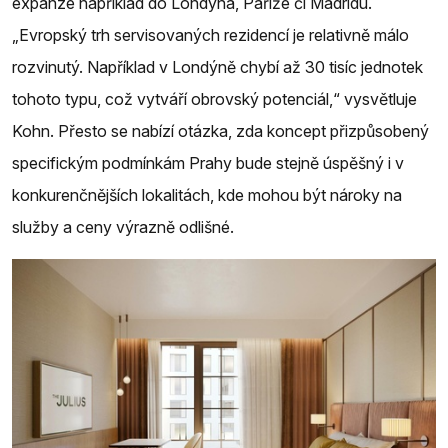
expanze například do Londýna, Paříže či Madridu.
„Evropský trh servisovaných rezidencí je relativně málo
rozvinutý. Například v Londýně chybí až 30 tisíc jednotek
tohoto typu, což vytváří obrovský potenciál,“ vysvětluje
Kohn. Přesto se nabízí otázka, zda koncept přizpůsobený
specifickým podmínkám Prahy bude stejně úspěšný i v
konkurenčnějších lokalitách, kde mohou být nároky na
služby a ceny výrazně odlišné.