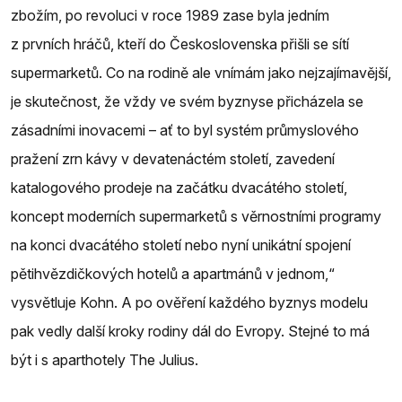
zbožím, po revoluci v roce 1989 zase byla jedním
z prvních hráčů, kteří do Československa přišli se sítí
supermarketů. Co na rodině ale vnímám jako nejzajímavější,
je skutečnost, že vždy ve svém byznyse přicházela se
zásadními inovacemi – ať to byl systém průmyslového
pražení zrn kávy v devatenáctém století, zavedení
katalogového prodeje na začátku dvacátého století,
koncept moderních supermarketů s věrnostními programy
na konci dvacátého století nebo nyní unikátní spojení
pětihvězdičkových hotelů a apartmánů v jednom,“
vysvětluje Kohn. A po ověření každého byznys modelu
pak vedly další kroky rodiny dál do Evropy. Stejné to má
být i s aparthotely The Julius.