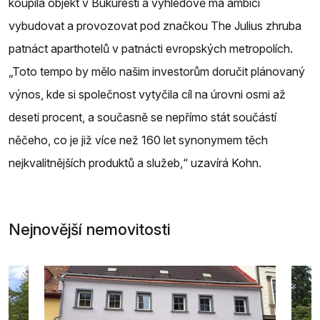
koupila objekt v Bukurešti a výhledově má ambici
vybudovat a provozovat pod značkou The Julius zhruba
patnáct aparthotelů v patnácti evropských metropolích.
„Toto tempo by mělo našim investorům doručit plánovaný
výnos, kde si společnost vytyčila cíl na úrovni osmi až
deseti procent, a současně se nepřímo stát součástí
něčeho, co je již více než 160 let synonymem těch
nejkvalitnějších produktů a služeb,“ uzavírá Kohn.
Nejnovější nemovitosti