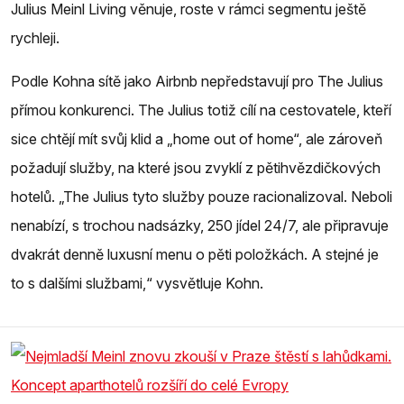
Julius Meinl Living věnuje, roste v rámci segmentu ještě
rychleji.
Podle Kohna sítě jako Airbnb nepředstavují pro The Julius
přímou konkurenci. The Julius totiž cílí na cestovatele, kteří
sice chtějí mít svůj klid a „home out of home“, ale zároveň
požadují služby, na které jsou zvyklí z pětihvězdičkových
hotelů. „The Julius tyto služby pouze racionalizoval. Neboli
nenabízí, s trochou nadsázky, 250 jídel 24/7, ale připravuje
dvakrát denně luxusní menu o pěti položkách. A stejné je
to s dalšími službami,“ vysvětluje Kohn.