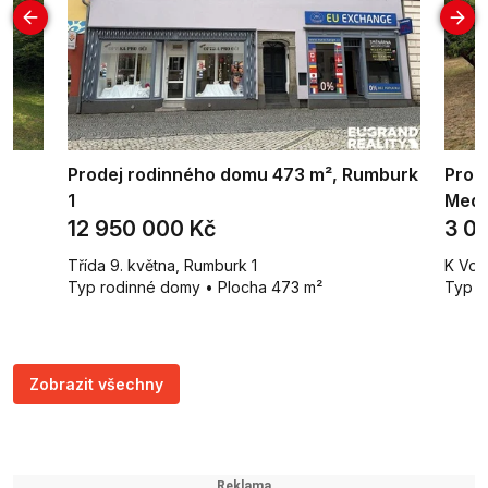
Prodej rodinného domu 473 m², Rumburk
Prode
1
Med
12 950 000 Kč
3 0
Třída 9. května, Rumburk 1
K Vod
Typ rodinné domy • Plocha 473 m²
Typ c
Zobrazit všechny