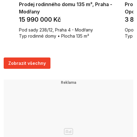
,
Prodej rodinného domu 135 m², Praha -
Prod
Modřany
Opol
15 990 000 Kč
3 8
Pod sady 238/12, Praha 4 - Modřany
Opola
²
Typ rodinné domy • Plocha 135 m²
Typ p
Zobrazit všechny