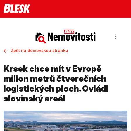
Zpět na domovskou stránku
Krsek chce mít v Evropě
milion metrů čtverečních
logistických ploch. Ovládl
slovinský areál