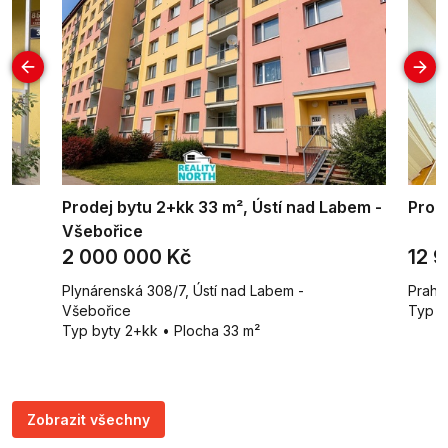
Prodej bytu 2+kk 33 m², Ústí nad Labem -
Proná
Všebořice
2 000 000 Kč
12 
Plynárenská 308/7, Ústí nad Labem -
Praha
Všebořice
Typ b
Typ byty 2+kk • Plocha 33 m²
Zobrazit všechny