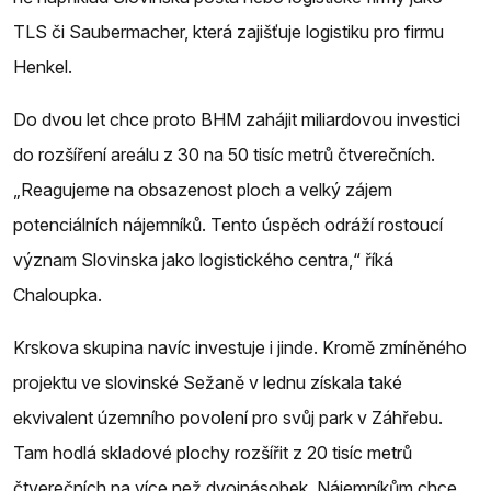
TLS či Saubermacher, která zajišťuje logistiku pro firmu
Henkel.
Do dvou let chce proto BHM zahájit miliardovou investici
do rozšíření areálu z 30 na 50 tisíc metrů čtverečních.
„Reagujeme na obsazenost ploch a velký zájem
potenciálních nájemníků. Tento úspěch odráží rostoucí
význam Slovinska jako logistického centra,“ říká
Chaloupka.
Krskova skupina navíc investuje i jinde. Kromě zmíněného
projektu ve slovinské Sežaně v lednu získala také
ekvivalent územního povolení pro svůj park v Záhřebu.
Tam hodlá skladové plochy rozšířit z 20 tisíc metrů
čtverečních na více než dvojnásobek. Nájemníkům chce