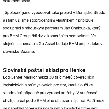
nekomentovala.
„Společně jsme vybudovali také projekt v Dunajské Stredě
a i tam už jsme stoprocentním vlastníkem,“ přibližuje
spolupráci s rakouským partnerem Jan Chaloupka, který
pro BHM Group řídí divizi komerčních nemovitostí. Ve
stejném schématu s Go Asset buduje BHM projekt také ve
slovinské Sežaně.
Slovinská pošta i sklad pro Henkel
Log Center Maribor nabízí 30 tisíc metrů čtverečních
logistických a průmyslových prostor, které slouží ke
skladování, případně pro výrobní potřeby. V současné
chvíli je areál podle BHM plně obsazen nájemci. Patří mezi
ně například Slovinská pošta nebo logistické firmy jako