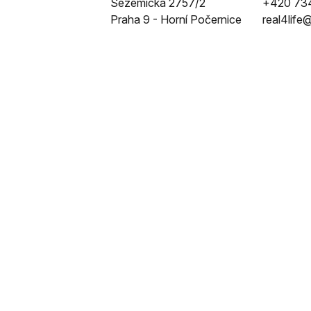
Sezemická 2757/2
+420 73
Praha 9 - Horní Počernice
real4life