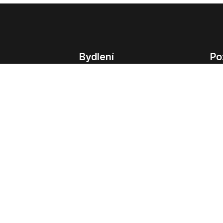
Bydlení
Po
Bydlení
Poz
Byty v Praze
Poz
Byty v Brně
Kom
Obchodní
© 2022 - 2026 Copyright CZECH NEWS CENT
společnosti
|
Informace o zpracování osobn