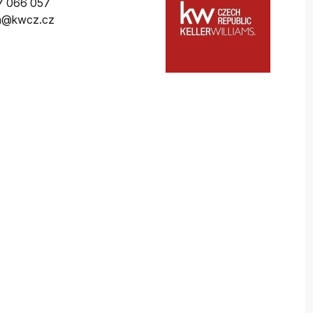
7 066 057
da@kwcz.cz