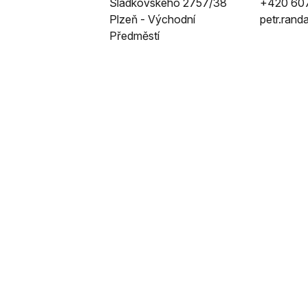
Sladkovského 2757/38
+420 60
Plzeň - Východní
petr.ran
Předměstí