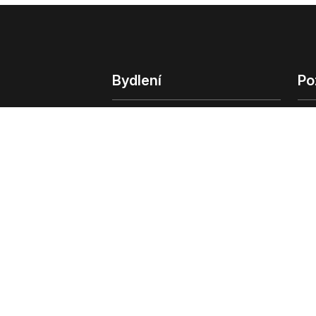
Bydlení
Po
Bydlení
Poz
Byty v Praze
Poz
Byty v Brně
Kom
Obchodní
© 2022 - 2026 Copyright CZECH NEWS CENT
společnosti
|
Informace o zpracování osobn