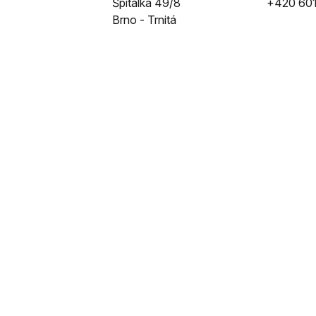
Špitálka 49/8
+420 601
Brno - Trnitá