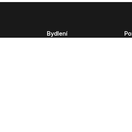
Bydlení
Po
Bydlení
Poz
Byty v Praze
Poz
Byty v Brně
Kom
Obchodní
© 2022 - 2026 Copyright CZECH NEWS CENT
společnosti
|
Informace o zpracování osobn