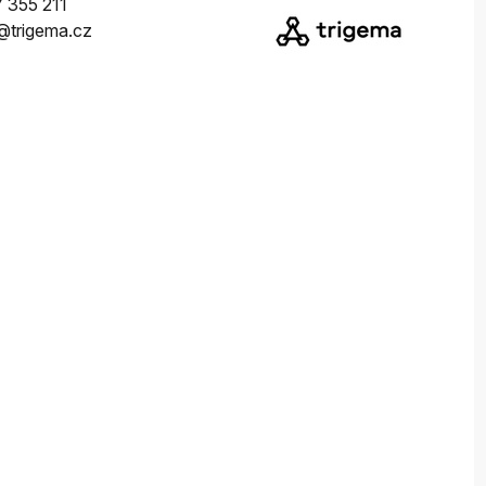
 355 211
@trigema.cz