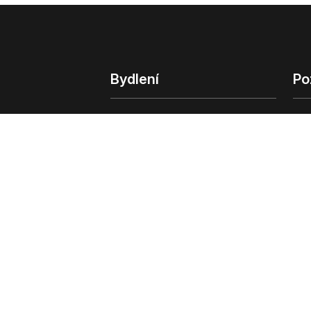
Bydlení
Po
Bydlení
Poz
Byty v Praze
Poz
Byty v Brně
Kom
Obchodní
© 2022 - 2026 Copyright CZECH NEWS CENT
společnosti
|
Informace o zpracování osobn