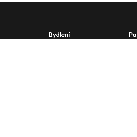
Bydlení
Po
Bydlení
Poz
Byty v Praze
Poz
Byty v Brně
Kom
Obchodní
© 2022 - 2026 Copyright CZECH NEWS CENT
společnosti
|
Informace o zpracování osobn