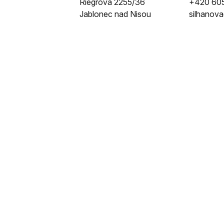
Riegrova 2255/36
+420 605
Jablonec nad Nisou
silhanova