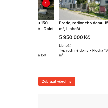
odej rodinného domu 150
Prodej rodinného domu 1
, Petrovice u Karviné - Dolní
m², Libhošť
rklovice
 490 000 Kč
5 950 000 Kč
trovice u Karviné - Dolní
Libhošť
rklovice
Typ rodinné domy • Plocha 15
p rodinné domy • Plocha 150
m²
Zobrazit všechny