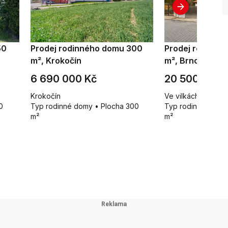
50
Prodej rodinného domu 300
Prodej rodinné
m², Krokočín
m², Brno - Útěc
6 690 000 Kč
20 500 000 
Krokočín
Ve vilkách 178/9, 
0
Typ rodinné domy • Plocha 300
Typ rodinné domy 
m²
m²