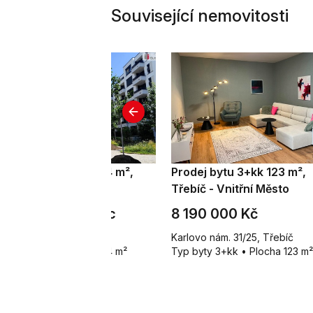
Související nemovitosti
onájem bytu 2+kk 44 m²,
Prodej bytu 3+kk 123 m²,
aha 4
Třebíč - Vnitřní Město
1 900 Kč za měsíc
8 190 000 Kč
žíkova, Praha 4
Karlovo nám. 31/25, Třebíč
p byty 2+kk • Plocha 44 m²
Typ byty 3+kk • Plocha 123 m²