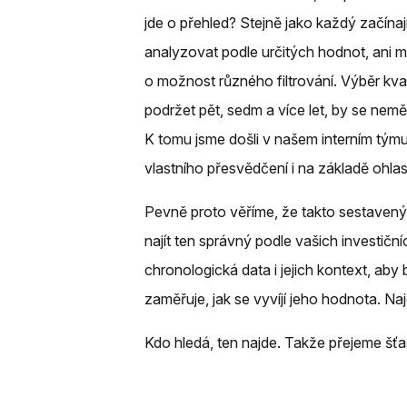
jde o přehled? Stejně jako každý začínaj
analyzovat podle určitých hodnot, ani m
o možnost různého filtrování. Výběr kvali
podržet pět, sedm a více let, by se neměl
K tomu jsme došli v našem interním tým
vlastního přesvědčení i na základě ohla
Pevně proto věříme, že takto sestaven
najít ten správný podle vašich investičn
chronologická data i jejich kontext, aby 
zaměřuje, jak se vyvíjí jeho hodnota. N
Kdo hledá, ten najde. Takže přejeme šťast