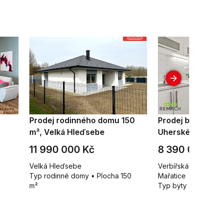
Prodej rodinného domu 150
Prodej bytu 3+k
m², Velká Hleďsebe
Uherské Hradišt
11 990 000 Kč
8 390 000 K
Velká Hleďsebe
Verbířská, Uherské
Typ rodinné domy • Plocha 150
Mařatice
m²
Typ byty 3+kk • P