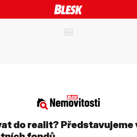
vat do realit? Představujeme
tních fondů