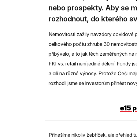
nebo prospekty. Aby se mo
rozhodnout, do kterého své
Nemovitosti zažily navzdory covidové 
celkového počtu zhruba 30 nemovitostn
přibývalo, a to jak těch zaměřených na r
FKI vs. retail není jediné dělení. Fondy
a cílí na různé výnosy. Protože Češi mají
rozhodli jsme se investorům přinést nový 
e15 
Přinášíme nikoliv žebříček, ale přehled