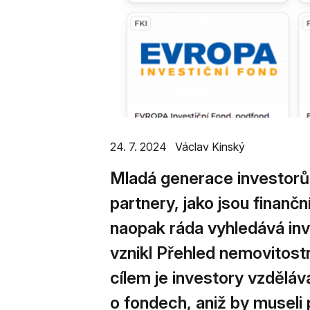
24. 7. 2024
Václav Kinský
Mladá generace investorů 
partnery, jako jsou finanč
naopak ráda vyhledává inve
vznikl Přehled nemovitost
cílem je investory vzděláva
o fondech, aniž by museli