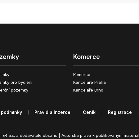
zemky
Komerce
emky
Komerce
emky pro bydlení
Kanceláře Praha
erční pozemky
Kanceláře Brno
 podmínky
Pravidla inzerce
Ceník
Registrace
ER a.s. a dodavatelé obsahu |
Autorská práva k publikovaným materiá