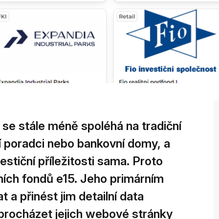
se stále méně spoléhá na tradiční
ní poradci nebo bankovní domy, a
stiční příležitosti sama. Proto
ních fondů e15. Jeho primárním
t a přinést jim detailní data
 procházet jejich webové stránky