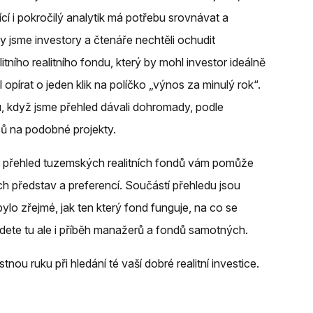
ící i pokročilý analytik má potřebu srovnávat a
y jsme investory a čtenáře nechtěli ochudit
tního realitního fondu, který by mohl investor ideálně
 opírat o jeden klik na políčko „výnos za minulý rok“.
u, když jsme přehled dávali dohromady, podle
sů na podobné projekty.
ý přehled tuzemských realitních fondů vám pomůže
ích představ a preferencí. Součástí přehledu jsou
bylo zřejmé, jak ten který fond funguje, na co se
ajdete tu ale i příběh manažerů a fondů samotných.
nou ruku při hledání té vaší dobré realitní investice.