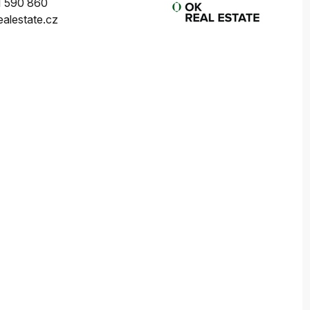
 590 860
alestate.cz