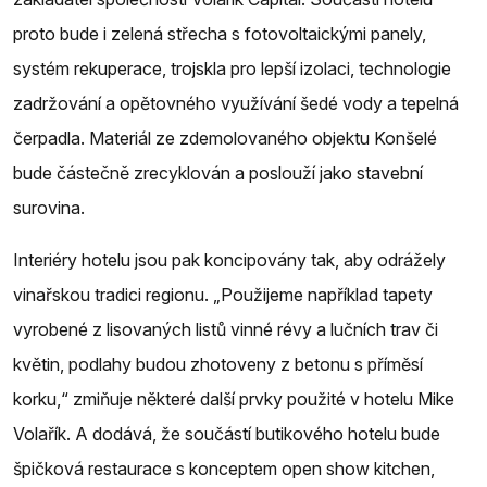
proto bude i zelená střecha s fotovoltaickými panely,
systém rekuperace, trojskla pro lepší izolaci, technologie
zadržování a opětovného využívání šedé vody a tepelná
čerpadla. Materiál ze zdemolovaného objektu Konšelé
bude částečně zrecyklován a poslouží jako stavební
surovina.
Interiéry hotelu jsou pak koncipovány tak, aby odrážely
vinařskou tradici regionu. „Použijeme například tapety
vyrobené z lisovaných listů vinné révy a lučních trav či
květin, podlahy budou zhotoveny z betonu s příměsí
korku,“ zmiňuje některé další prvky použité v hotelu Mike
Volařík. A dodává, že součástí butikového hotelu bude
špičková restaurace s konceptem open show kitchen,