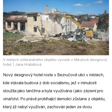
V místech odstraněného objektu vyroste v Mikulově designový
hotel. | Jana Hrabětová
Nový designový hotel roste v Bezručově ulici v místech,
kde stávala budova z dob socialismu, jež v minulosti
sloužila jako tančírna a byla využívána i jako zázemí pro
vinařství. Po právě probíhající demolici zůstane z objektu,
který již nebyl využíván, zachován jeden ze dvou