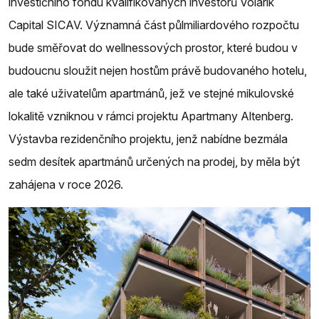
investičního fondu kvalifikovaných investorů Volarik
Capital SICAV. Významná část půlmiliardového rozpočtu
bude směřovat do wellnessových prostor, které budou v
budoucnu sloužit nejen hostům právě budovaného hotelu,
ale také uživatelům apartmánů, jež ve stejné mikulovské
lokalitě vzniknou v rámci projektu Apartmany Altenberg.
Výstavba rezidenčního projektu, jenž nabídne bezmála
sedm desítek apartmánů určených na prodej, by měla být
zahájena v roce 2026.