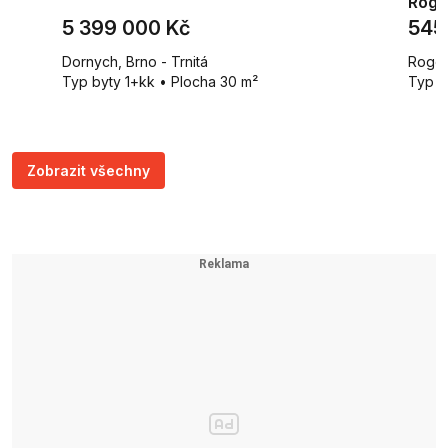
Rogo
5 399 000 Kč
545
Dornych, Brno - Trnitá
Rogoz
Typ byty 1+kk • Plocha 30 m²
Typ r
Zobrazit všechny