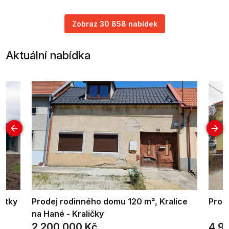
Zobraz 30 858 nabídek
Aktuální nabídka
outky
Prodej rodinného domu 120 m², Kralice
Prod
na Hané - Kraličky
2 200 000 Kč
4 9