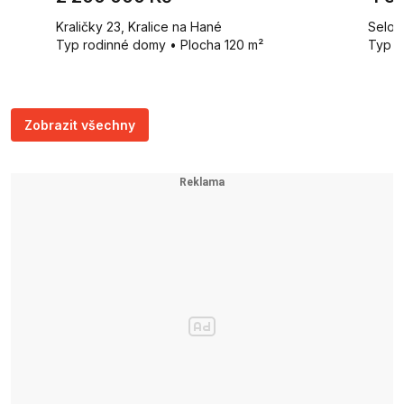
Kraličky 23, Kralice na Hané
Selou
Typ rodinné domy • Plocha 120 m²
Typ r
Zobrazit všechny