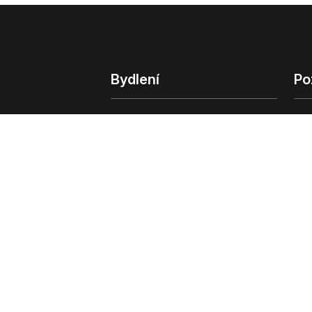
Bydlení
Po
Bydlení
Poz
Byty v Praze
Poz
Byty v Brně
Kom
Obchodní
© 2022 - 2026 Copyright CZECH NEWS CENT
společnosti
|
Informace o zpracování osobn