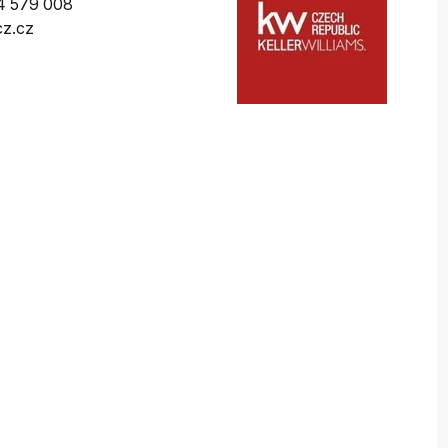
4 579 008
z.cz