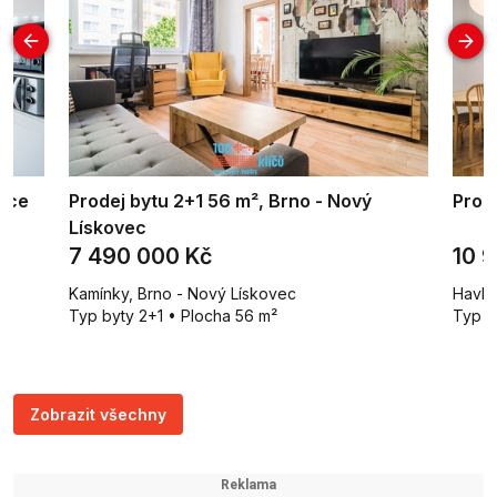
nice
Prodej bytu 2+1 56 m², Brno - Nový
Prode
Lískovec
7 490 000 Kč
10 
Kamínky, Brno - Nový Lískovec
Havlíč
Typ byty 2+1 • Plocha 56 m²
Typ b
Zobrazit všechny