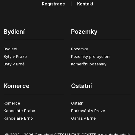
Registrace
Kontakt
Bydlení
Pozemky
Bydlení
Pozemky
Byty v Praze
Pozemky pro bydlení
Byty v Brně
Komerční pozemky
Komerce
Ostatní
Komerce
Ostatní
Kanceláře Praha
Parkování v Praze
Kanceláře Brno
Garáž v Brně
© 2022 - 2026 Copyright CZECH NEWS CENTER a.s. a dodavatelé