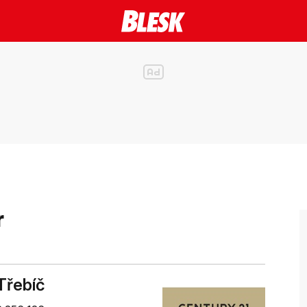
r
Třebíč