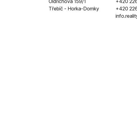
Oldřichova 159/1
+420 226
Třebíč - Horka-Domky
+420 226
info.real