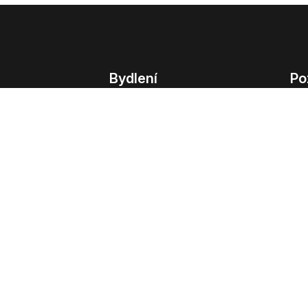
Bydlení
Po
Bydlení
Poz
Byty v Praze
Poz
Byty v Brně
Kom
Obchodní
© 2022 - 2026 Copyright CZECH NEWS CENT
společnosti
|
Informace o zpracování osobn