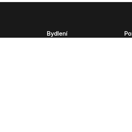
Bydlení
Po
Bydlení
Poz
Byty v Praze
Poz
Byty v Brně
Kom
Obchodní
© 2022 - 2026 Copyright CZECH NEWS CENT
společnosti
|
Informace o zpracování osobn