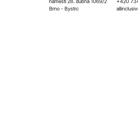
náměstí 28. dubna 1069/2
+420 73
Brno - Bystrc
allinclus