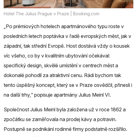
Hotel The Julius Prague v Praze | Booking.com
„Po prémiových hotelech apartmánového typu roste v
posledních letech poptávka v řadě evropských měst, jak v
západní, tak střední Evropě. Host dostává vždy o kousek
víc všeho, co by v kvalitním ubytování očekával:
specifický design, skvělé umístění v centrech měst a
dokonalé pohodlí za atraktivní cenu. Rádi bychom tak
tento úspěšný koncept, který se v Praze osvědčil, přinesli i
na další trhy,“ popisuje apartmány Julius Meinl VI.
Společnost Julius Meinl byla založena už v roce 1862 a
zpočátku se zaměřovala na prodej kávy a potravin.
Postupně se podnikání rodinné firmy podstatně rozšířilo.