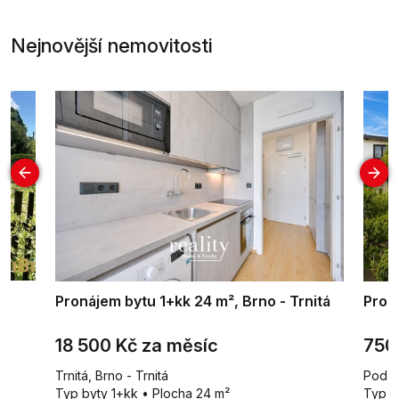
Nejnovější nemovitosti
Pronájem bytu 1+kk 24 m², Brno - Trnitá
Prod
18 500 Kč za měsíc
750
Trnitá, Brno - Trnitá
Pod Z
Typ byty 1+kk • Plocha 24 m²
Typ c