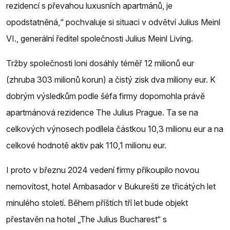
rezidencí s převahou luxusních apartmánů, je
opodstatněná,“ pochvaluje si situaci v odvětví Julius Meinl
VI., generální ředitel společnosti Julius Meinl Living.
Tržby společnosti loni dosáhly téměř 12 milionů eur
(zhruba 303 milionů korun) a čistý zisk dva miliony eur. K
dobrým výsledkům podle šéfa firmy dopomohla právě
apartmánová rezidence The Julius Prague. Ta se na
celkových výnosech podílela částkou 10,3 milionu eur a na
celkové hodnotě aktiv pak 110,1 milionu eur.
I proto v březnu 2024 vedení firmy přikoupilo novou
nemovitost, hotel Ambasador v Bukurešti ze třicátých let
minulého století. Během příštích tří let bude objekt
přestavěn na hotel „The Julius Bucharest“ s