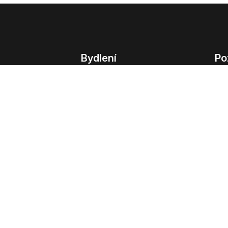
Bydlení
Po
Bydlení
Poz
Byty v Praze
Poz
Byty v Brně
Kom
Obchodní
© 2022 - 2026 Copyright CZECH NEWS CENT
společnosti
|
Informace o zpracování osobn