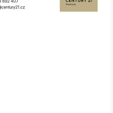
3 892 407
century21.cz