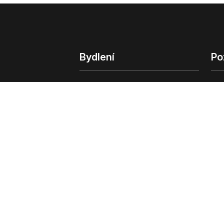
Bydlení
Po
Bydlení
Poz
Byty v Praze
Poz
Byty v Brně
Kom
Obchodní
© 2022 - 2026 Copyright CZECH NEWS CENT
společnosti
|
Informace o zpracování osobn