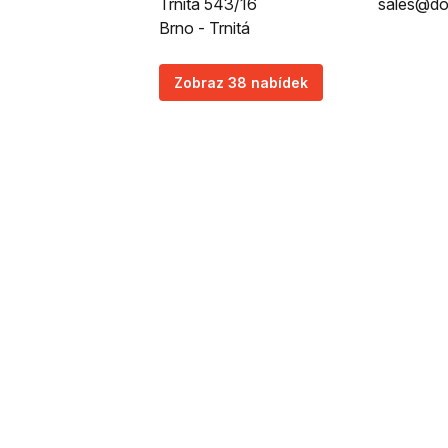
Trnitá 543/16
sales@do
Brno - Trnitá
Zobraz 38 nabídek