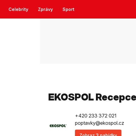
Celebrity
Zprávy
Sport
EKOSPOL Recepc
+420 233 372 021
poptavky@ekospol.cz
Zobraz 3 nabídky