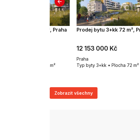
odej bytu 1+kk 32 m², Praha
Prodej bytu 3+kk 72 m², P
 108 000 Kč
12 153 000 Kč
aha
Praha
p byty 1+kk • Plocha 32 m²
Typ byty 3+kk • Plocha 72 m²
Zobrazit všechny