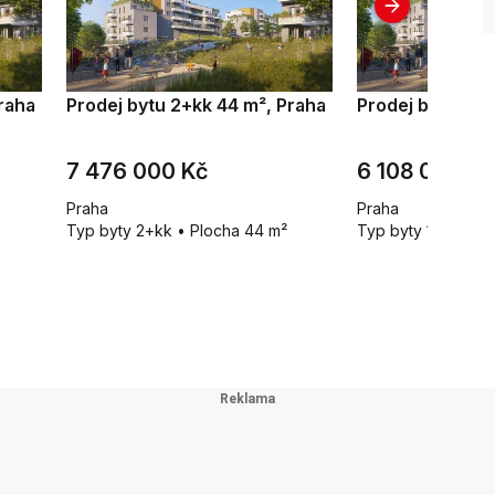
raha
Prodej bytu 2+kk 44 m², Praha
Prodej bytu 1+k
7 476 000 Kč
6 108 000 Kč
Praha
Praha
Typ byty 2+kk • Plocha 44 m²
Typ byty 1+kk • P