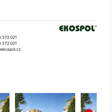
 372 021
 372 021
ekospol.cz