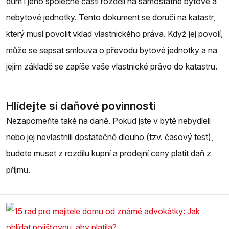
dům i jeho společné části rozdělí na samostatné bytové a
nebytové jednotky. Tento dokument se doručí na katastr,
který musí povolit vklad vlastnického práva. Když jej povolí,
může se sepsat smlouva o převodu bytové jednotky a na
jejím základě se zapíše vaše vlastnické právo do katastru.
Hlídejte si daňové povinnosti
Nezapomeňte také na daně. Pokud jste v bytě nebydleli
nebo jej nevlastnili dostatečně dlouho (tzv. časový test),
budete muset z rozdílu kupní a prodejní ceny platit daň z
příjmu.