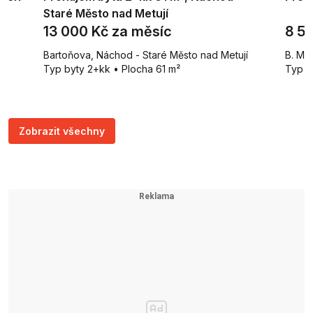
Staré Město nad Metují
13 000 Kč za měsíc
8 5
Bartoňova, Náchod - Staré Město nad Metují
B. Mar
Typ byty 2+kk • Plocha 61 m²
Typ b
Zobrazit všechny