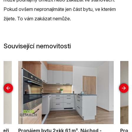
Pokud ovšem nepronajímáte jen část bytu, ve kterém
žijete. To vám zakázat nemůže.
Související nemovitosti
veří
Pronájem bytu 2+kk 61 m², Náchod -
Pron