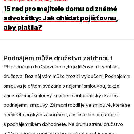
15 rad pro majitele domu od známé
advokátky: Jak ohlídat pojišťovnu,
aby platila?
Podnájem může družstvo zatrhnout
Při podnájmu družstevního bytu je klíčové mít souhlas
družstva. Bez něj vám může hrozit i vyloučení. Podnájemní
smlouva je přitom svázaná s nájemní smlouvou, takže
zánik nájemní smlouvy znamená automaticky i konec
podnájemní smlouvy. Zásadní rozdíl je ve smlouvě, která se
neřídí Občanským zákoníkem, ale čistě tím, co si do ní
s podnájemníkem dohodnete. Na druhu stranu družstvo
může podnájmy omezit nebo zakázat ve stanovách.