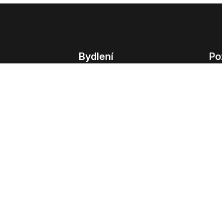
Bydlení
Po
Bydlení
Poz
Byty v Praze
Poz
Byty v Brně
Kom
Obchodní
© 2022 - 2026 Copyright CZECH NEWS CENT
společnosti
|
Informace o zpracování osobn