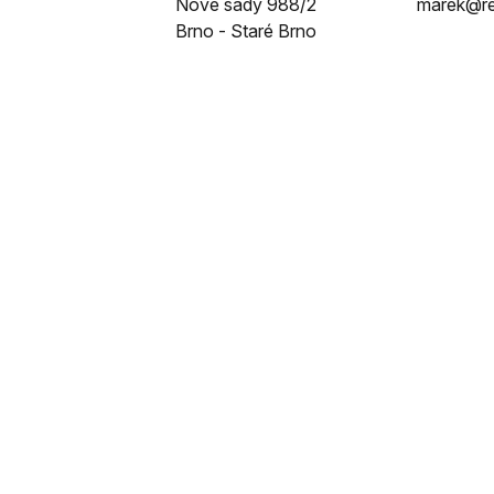
Nové sady 988/2
marek@re
Brno - Staré Brno