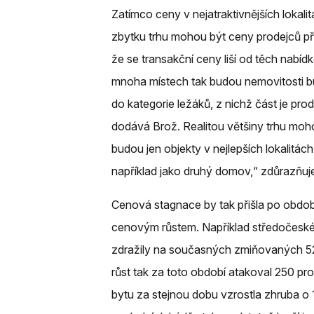
Zatímco ceny v nejatraktivnějších lokali
zbytku trhu mohou být ceny prodejců př
že se transakční ceny liší od těch nabíd
mnoha místech tak budou nemovitosti 
do kategorie ležáků, z nichž část je p
dodává Brož. Realitou většiny trhu moho
budou jen objekty v nejlepších lokalitác
například jako druhý domov,“ zdůrazňuj
Cenová stagnace by tak přišla po obdo
cenovým růstem. Například středočeské 
zdražily na současných zmiňovaných 52 t
růst tak za toto období atakoval 250 p
bytu za stejnou dobu vzrostla zhruba o 