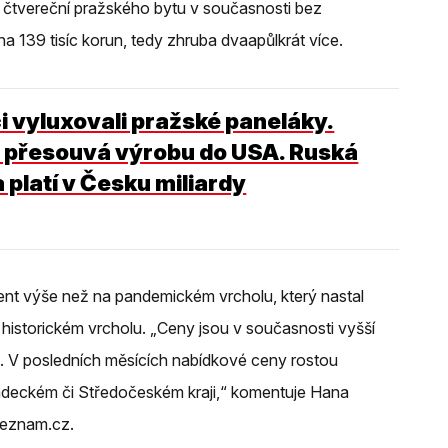
r čtvereční pražského bytu v současnosti bez
 139 tisíc korun, tedy zhruba dvaapůlkrát více.
i vyluxovali pražské paneláky.
t přesouvá výrobu do USA. Ruská
 platí v Česku miliardy
ent výše než na pandemickém vrcholu, který nastal
 historickém vrcholu. „Ceny jsou v současnosti vyšší
ů. V posledních měsících nabídkové ceny rostou
adeckém či Středočeském kraji,“ komentuje Hana
Seznam.cz.