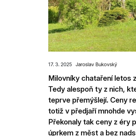
17. 3. 2025
Jaroslav Bukovský
Milovníky chataření letos 
Tedy alespoň ty z nich, kte
teprve přemýšlejí. Ceny r
totiž v předjaří mnohde v
Překonaly tak ceny z éry 
úprkem z měst a bez nadsá