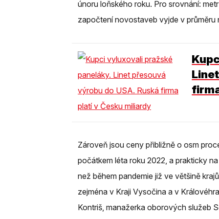
únoru loňského roku. Pro srovnání: met
započtení novostaveb vyjde v průměru na
Kupc
Line
firma
Zároveň jsou ceny přibližně o osm proc
počátkem léta roku 2022, a prakticky na
než během pandemie již ve většině kraj
zejména v Kraji Vysočina a v Královéhr
Kontriš, manažerka oborových služeb 