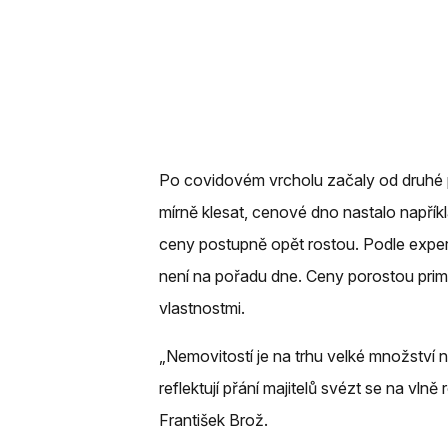
Po covidovém vrcholu začaly od druhé 
mírně klesat, cenové dno nastalo napřík
ceny postupně opět rostou. Podle exper
není na pořadu dne. Ceny porostou primá
vlastnostmi.
„Nemovitostí je na trhu velké množství 
reflektují přání majitelů svézt se na vlně 
František Brož.