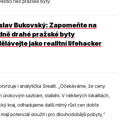
vesticí než pražské byty.
slav Bukovský: Zapomeňte na
dně drahé pražské byty
ělávejte jako realitní lifehacker
otvrzuje i analytička Srealit. „Očekáváme, že ceny
ím úrokovým sazbám, stabilní. V některých lokalitách,
ký kraj, odhadujeme další mírný růst cen dobře
mají potenciál sloužit i pro dlouhodobější pobyty,“