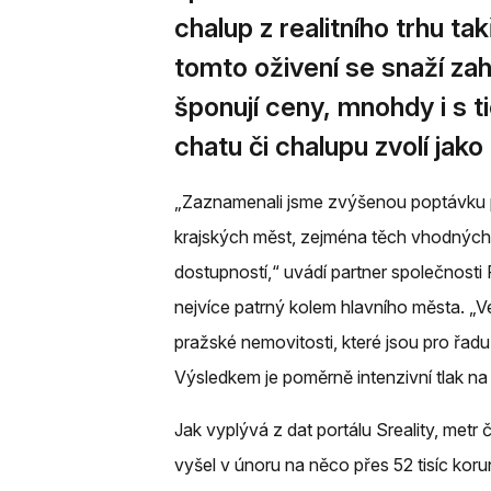
chalup z realitního trhu t
tomto oživení se snaží zah
šponují ceny, mnohdy i s t
chatu či chalupu zvolí jak
„Zaznamenali jsme zvýšenou poptávku p
krajských měst, zejména těch vhodných
dostupností,“ uvádí partner společnosti 
nejvíce patrný kolem hlavního města. „V
pražské nemovitosti, které jsou pro řa
Výsledkem je poměrně intenzivní tlak na
Jak vyplývá z dat portálu Sreality, metr
vyšel v únoru na něco přes 52 tisíc kor