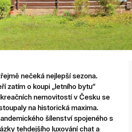
zřejmě nečeká nejlepší sezona.
ří zatím o koupi „letního bytu“
ekreačních nemovitostí v Česku se
ystoupaly na historická maxima.
pandemického šílenství spojeného s
zky tehdejšího luxování chat a