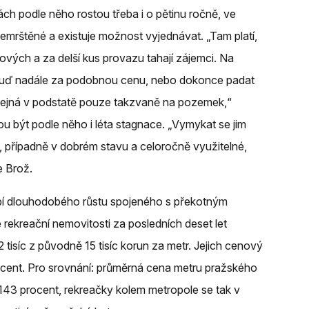
tách podle něho rostou třeba i o pětinu ročně, ve
emrštěné a existuje možnost vyjednávat. „Tam platí,
kových a za delší kus provazu tahají zájemci. Na
buď nadále za podobnou cenu, nebo dokonce padat
rodejná v podstatě pouze takzvaně na pozemek,“
u být podle něho i léta stagnace. „Vymykat se jim
h, případně v dobrém stavu a celoročně využitelné,
e Brož.
bí dlouhodobého růstu spojeného s překotným
rekreační nemovitosti za posledních deset let
isíc z původně 15 tisíc korun za metr. Jejich cenový
rocent. Pro srovnání: průměrná cena metru pražského
143 procent, rekreačky kolem metropole se tak v