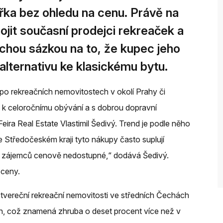
akřka bez ohledu na cenu. Právě na
ojit současní prodejci rekreaček a
ichou sázkou na to, že kupec jeho
o alternativu ke klasickému bytu.
o rekreačních nemovitostech v okolí Prahy či
 k celoročnímu obývání a s dobrou dopravní
Feira Real Estate Vlastimil Šedivý. Trend je podle něho
e Středočeském kraji tyto nákupy často suplují
du zájemců cenově nedostupné,“ dodává Šedivý.
 ceny.
 čtvereční rekreační nemovitosti ve středních Čechách
un, což znamená zhruba o deset procent více než v