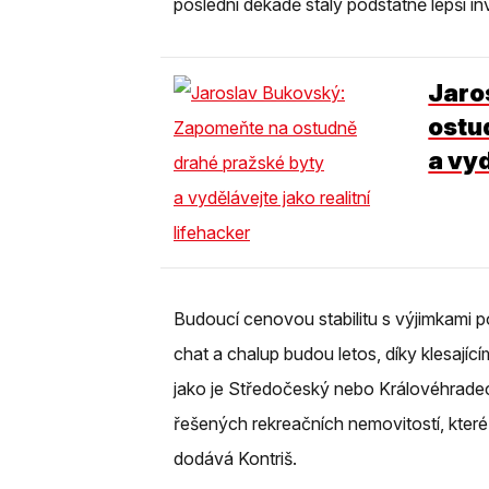
poslední dekádě staly podstatně lepší in
Jaro
ostu
a vyd
Budoucí cenovou stabilitu s výjimkami p
chat a chalup budou letos, díky klesajíc
jako je Středočeský nebo Královéhradec
řešených rekreačních nemovitostí, které 
dodává Kontriš.