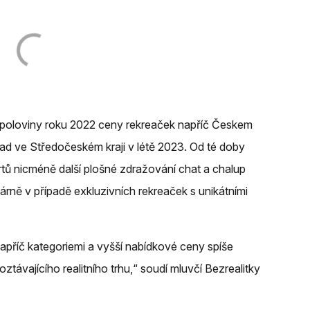
poloviny roku 2022 ceny rekreaček napříč Českem
lad ve Středočeském kraji v létě 2023. Od té doby
tů nicméně další plošné zdražování chat a chalup
rně v případě exkluzivních rekreaček s unikátními
napříč kategoriemi a vyšší nabídkové ceny spíše
roztávajícího realitního trhu,“ soudí mluvčí Bezrealitky