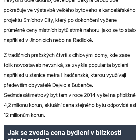
nevydrží dole dlouho, developer Sekyra Group zde
pokračuje ve výstavbě velkého bytového a kancelářského
projektu Smíchov City, který po dokončení vyžene
průměrné ceny místních bytů strmě nahoru, jako se to stalo
například v Jinonicích nebo na Radlické.
Z tradičních pražských čtvrtí s cihlovými domy, kde zase
tolik novostaveb nevzniká, se zvýšila popularita bydlení
například u stanice metra Hradčanská, kterou využívají
především obyvatelé Dejvic a Bubenče.
Sedmdesátimetrový byt tam v roce 2014 vyšel na přibližně
4,2 milionu korun, aktuální cena stejného bytu odpovídá asi
12 milionům korun.