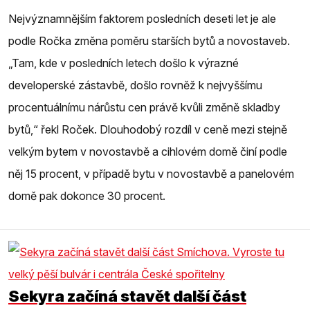
Nejvýznamnějším faktorem posledních deseti let je ale
podle Ročka změna poměru starších bytů a novostaveb.
„Tam, kde v posledních letech došlo k výrazné
developerské zástavbě, došlo rovněž k nejvyššímu
procentuálnímu nárůstu cen právě kvůli změně skladby
bytů,“ řekl Roček. Dlouhodobý rozdíl v ceně mezi stejně
velkým bytem v novostavbě a cihlovém domě činí podle
něj 15 procent, v případě bytu v novostavbě a panelovém
domě pak dokonce 30 procent.
Sekyra začíná stavět další část