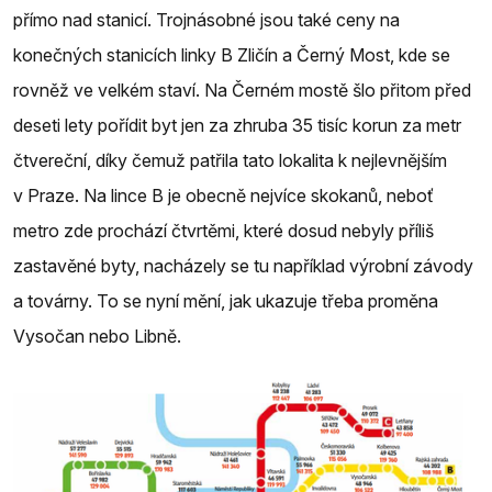
přímo nad stanicí. Trojnásobné jsou také ceny na
konečných stanicích linky B Zličín a Černý Most, kde se
rovněž ve velkém staví. Na Černém mostě šlo přitom před
deseti lety pořídit byt jen za zhruba 35 tisíc korun za metr
čtvereční, díky čemuž patřila tato lokalita k nejlevnějším
v Praze. Na lince B je obecně nejvíce skokanů, neboť
metro zde prochází čtvrtěmi, které dosud nebyly příliš
zastavěné byty, nacházely se tu například výrobní závody
a továrny. To se nyní mění, jak ukazuje třeba proměna
Vysočan nebo Libně.