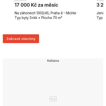
17 000 Kč za měsíc
3 2
Na záhonech 1303/45, Praha 4 - Michle
Jenči
Typ byty 3+kk • Plocha 70 m²
Typ p
Zobrazit všechny