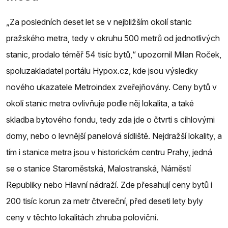
„Za posledních deset let se v nejbližším okolí stanic
pražského metra, tedy v okruhu 500 metrů od jednotlivých
stanic, prodalo téměř 54 tisíc bytů,“ upozornil Milan Roček,
spoluzakladatel portálu Hypox.cz, kde jsou výsledky
nového ukazatele Metroindex zveřejňovány. Ceny bytů v
okolí stanic metra ovlivňuje podle něj lokalita, a také
skladba bytového fondu, tedy zda jde o čtvrti s cihlovými
domy, nebo o levnější panelová sídliště. Nejdražší lokality, a
tím i stanice metra jsou v historickém centru Prahy, jedná
se o stanice Staroměstská, Malostranská, Náměstí
Republiky nebo Hlavní nádraží. Zde přesahují ceny bytů i
200 tisíc korun za metr čtvereční, před deseti lety byly
ceny v těchto lokalitách zhruba poloviční.