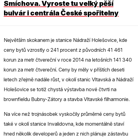
Smíchova. Vyroste tu velký pěší
bulvár i centrála České spořitelny
Největším skokanem je stanice Nádraží Holešovice, kde
ceny bytů vzrostly o 241 procent z původních 41 461
korun za metr čtvereční v roce 2014 na letošních 141 340
korun za metr čtvereční. Ceny by měly v příštích deseti
letech zřejmě nadále růst, v okolí stanic Vltavská a Nádraží
Holešovice se totiž chystá výstavba nové čtvrti na
brownfieldu Bubny-Zátory a stavba Vltavské filharmonie.
Na více než trojnásobek vyskočily průměrné ceny bytů
také v okolí stanice Invalidovna, kde momentálně staví
hned několik developerů a jeden z nich plánuje zástavbu