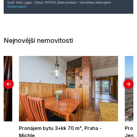
Nejnovější nemovitosti
Pronájem bytu 3+kk 70 m², Praha -
Prod
Michle
Jenč