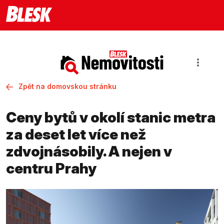
Zpět na domovskou stránku
Ceny bytů v okolí stanic metra
za deset let více než
zdvojnásobily. A nejen v
centru Prahy