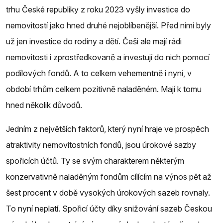
trhu České republiky z roku 2023 vyšly investice do
nemovitostí jako hned druhé nejoblíbenější. Před nimi byly
už jen investice do rodiny a dětí. Češi ale mají rádi
nemovitosti i zprostředkovaně a investují do nich pomocí
podílových fondů. A to celkem vehementně i nyní, v
období trhům celkem pozitivně naladěném. Mají k tomu
hned několik důvodů.
Jedním z největších faktorů, který nyní hraje ve prospěch
atraktivity nemovitostních fondů, jsou úrokové sazby
spořicích účtů. Ty se svým charakterem některým
konzervativně naladěným fondům cílícím na výnos pět až
šest procent v době vysokých úrokových sazeb rovnaly.
To nyní neplatí. Spořicí účty díky snižování sazeb Českou