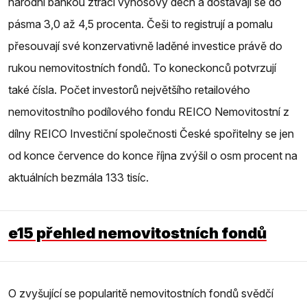
národní bankou ztrácí výnosový dech a dostávají se do
pásma 3,0 až 4,5 procenta. Češi to registrují a pomalu
přesouvají své konzervativně laděné investice právě do
rukou nemovitostních fondů. To koneckonců potvrzují
také čísla. Počet investorů největšího retailového
nemovitostního podílového fondu REICO Nemovitostní z
dílny REICO Investiční společnosti České spořitelny se jen
od konce července do konce října zvýšil o osm procent na
aktuálních bezmála 133 tisíc.
e15 přehled nemovitostních fondů
O zvyšující se popularitě nemovitostních fondů svědčí