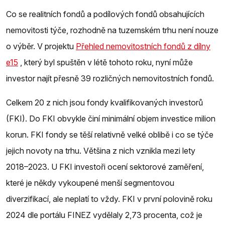
Co se realitních fondů a podílových fondů obsahujících
nemovitosti týče, rozhodně na tuzemském trhu není nouze
o výběr. V projektu
Přehled nemovitostních fondů z dílny
e15
, který byl spuštěn v létě tohoto roku, nyní může
investor najít přesně 39 rozličných nemovitostních fondů.
Celkem 20 z nich jsou fondy kvalifikovaných investorů
(FKI). Do FKI obvykle činí minimální objem investice milion
korun. FKI fondy se těší relativně velké oblibě i co se týče
jejich novoty na trhu. Většina z nich vznikla mezi lety
2018–⁠⁠⁠⁠⁠⁠2023. U FKI investoři ocení sektorové zaměření,
které je někdy vykoupené menší segmentovou
diverzifikací, ale neplatí to vždy. FKI v první polovině roku
2024 dle portálu FINEZ vydělaly 2,73 procenta, což je