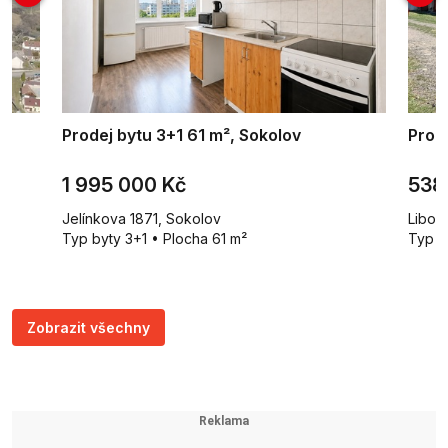
²,
Prodej bytu 3+1 61 m², Sokolov
Prod
1 995 000 Kč
538
Jelínkova 1871, Sokolov
Liboc
m²
Typ byty 3+1 • Plocha 61 m²
Typ g
Zobrazit všechny