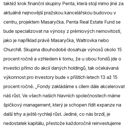
taktéž krok finanční skupiny Penta, která stojí mimo jiné za
aktuálně nejnovější pražskou kancelářskou budovou v
centru, projektem Masaryčka. Penta Real Estate Fund se
bude specializovat na výnosy z prémiových nemovitostí,
jako je například právě Masaryčka, Waltrovka nebo
Churchill. Skupina dlouhodobě dosahuje výnosů okolo 15
procent ročně a vzhledem k tomu, že u obou fondů jde o
investici přímo do akcií daných holdingů, tak očekávaná
výkonnost pro investory bude v příštích letech 13 až 15
procent ročně. „Fondy zakládáme s cílem dále akcelerovat
náš růst. Ve všech našich hlavních společnostech máme
špičkový management, který je schopen řídit expanze na
další trhy a ještě rychleji růst. Jediné, co nás brzdí, je
nedostatek kapitálu, přestože každoročně reinvestujeme