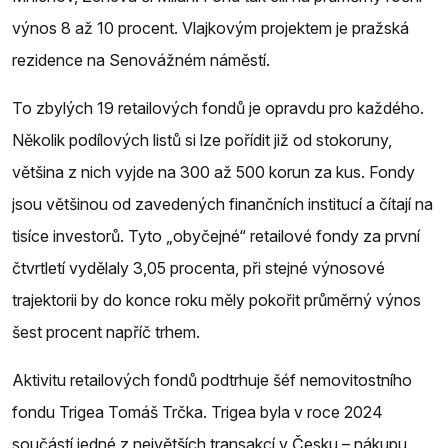
výnos 8 až 10 procent. Vlajkovým projektem je pražská
rezidence na Senovážném náměstí.
To zbylých 19 retailových fondů je opravdu pro každého.
Několik podílových listů si lze pořídit již od stokoruny,
většina z nich vyjde na 300 až 500 korun za kus. Fondy
jsou většinou od zavedených finančních institucí a čítají na
tisíce investorů. Tyto „obyčejné“ retailové fondy za první
čtvrtletí vydělaly 3,05 procenta, při stejné výnosové
trajektorii by do konce roku měly pokořit průměrný výnos
šest procent napříč trhem.
Aktivitu retailových fondů podtrhuje šéf nemovitostního
fondu Trigea Tomáš Trčka. Trigea byla v roce 2024
součástí jedné z největších transakcí v Česku – nákupu