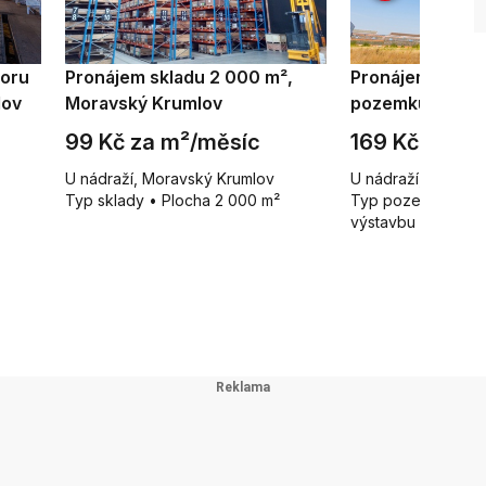
toru
Pronájem skladu 2 000 m²,
Pronájem kome
lov
Moravský Krumlov
pozemku 5 000
Krumlov
99 Kč za m²/měsíc
169 Kč za m²
U nádraží, Moravský Krumlov
U nádraží, Moravs
Typ sklady • Plocha 2 000 m²
Typ pozemky pro 
výstavbu • Plocha