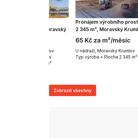
onájem komerčního
Pronájem výrobního pros
zemku 5 000 m², Moravský
2 345 m², Moravský Krum
rumlov
69 Kč za m²/rok
65 Kč za m²/měsíc
nádraží, Moravský Krumlov
U nádraží, Moravský Krumlov
p pozemky pro komerční
Typ výroba • Plocha 2 345 m²
stavbu • Plocha 5 000 m²
Zobrazit všechny