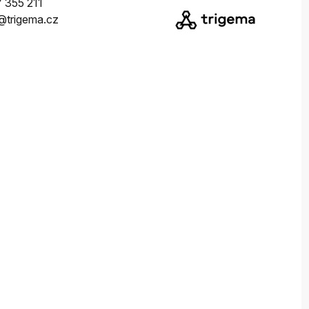
 355 211
@trigema.cz