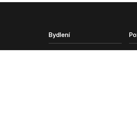
Bydlení
Po
Bydlení
Poz
Byty v Praze
Poz
Byty v Brně
Kom
Obchodní
© 2022 - 2026 Copyright CZECH NEWS CENT
společnosti
|
Informace o zpracování osobn