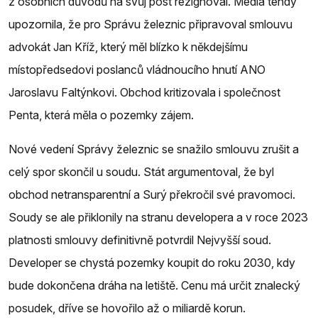
z osobních důvodů na svůj post rezignoval. Média tehdy
upozornila, že pro Správu železnic připravoval smlouvu
advokát Jan Kříž, který měl blízko k někdejšímu
místopředsedovi poslanců vládnoucího hnutí ANO
Jaroslavu Faltýnkovi. Obchod kritizovala i společnost
Penta, která měla o pozemky zájem.
Nové vedení Správy železnic se snažilo smlouvu zrušit a
celý spor skončil u soudu. Stát argumentoval, že byl
obchod netransparentní a Surý překročil své pravomoci.
Soudy se ale přiklonily na stranu developera a v roce 2023
platnosti smlouvy definitivně potvrdil Nejvyšší soud.
Developer se chystá pozemky koupit do roku 2030, kdy
bude dokončena dráha na letiště. Cenu má určit znalecký
posudek, dříve se hovořilo až o miliardě korun.