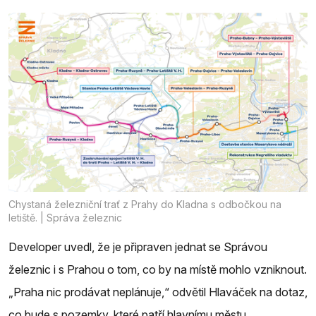
Chystaná železniční trať z Prahy do Kladna s odbočkou na
letiště. | Správa železnic
Developer uvedl, že je připraven jednat se Správou
železnic i s Prahou o tom, co by na místě mohlo vzniknout.
„Praha nic prodávat neplánuje,“ odvětil Hlaváček na dotaz,
co bude s pozemky, které patří hlavnímu městu.