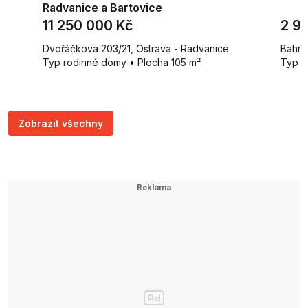
Radvanice a Bartovice
11 250 000 Kč
2 9
Dvořáčkova 203/21, Ostrava - Radvanice
Bahno
Typ rodinné domy • Plocha 105 m²
Typ c
Zobrazit všechny