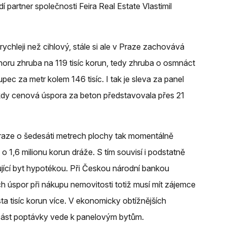
udí partner společnosti Feira Real Estate Vlastimil
rychleji než cihlový, stále si ale v Praze zachovává
oru zhruba na 119 tisíc korun, tedy zhruba o osmnáct
pec za metr kolem 146 tisíc. I tak je sleva za panel
kdy cenová úspora za beton představovala přes 21
raze o šedesáti metrech plochy tak momentálně
o 1,6 milionu korun dráže. S tím souvisí i podstatně
ující byt hypotékou. Při Českou národní bankou
 úspor při nákupu nemovitosti totiž musí mít zájemce
sta tisíc korun více. V ekonomicky obtížnějších
 část poptávky vede k panelovým bytům.