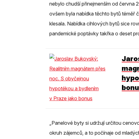
nebylo chudší přinejmenším od června 2
ovšem byla nabídka těchto bytů téměř 
klesala. Nabídka cihlových bytů sice rov
pandemické poptávky takřka o deset pr
Jaro
magn
hypo
bonu
„Panelové byty si udržují určitou cenovou 
okruh zájemců, a to počínaje od mladých r