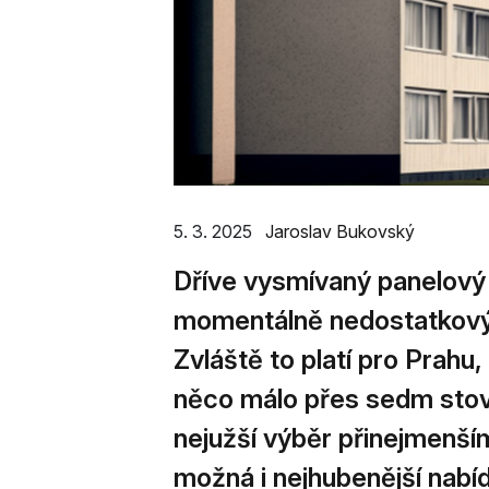
5. 3. 2025
Jaroslav Bukovský
Dříve vysmívaný panelový b
momentálně nedostatkov
Zvláště to platí pro Prahu,
něco málo přes sedm stov
nejužší výběr přinejmenším
možná i nejhubenější nabídk