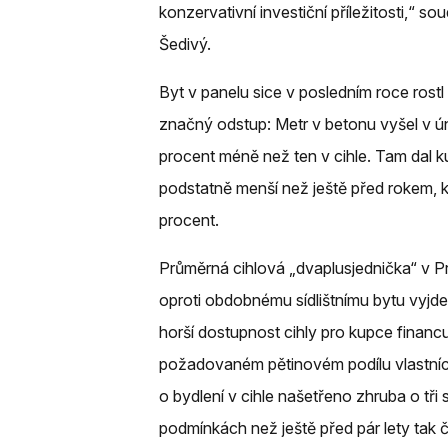
konzervativní investiční příležitosti,“ so
Šedivý.
Byt v panelu sice v posledním roce rostl 
značný odstup: Metr v betonu vyšel v ún
procent méně než ten v cihle. Tam dal ku
podstatně menší než ještě před rokem, 
procent.
Průměrná cihlová „dvaplusjednička“ v P
oproti obdobnému sídlištnímu bytu vyjde 
horší dostupnost cihly pro kupce financ
požadovaném pětinovém podílu vlastních
o bydlení v cihle našetřeno zhruba o tři 
podmínkách než ještě před pár lety tak