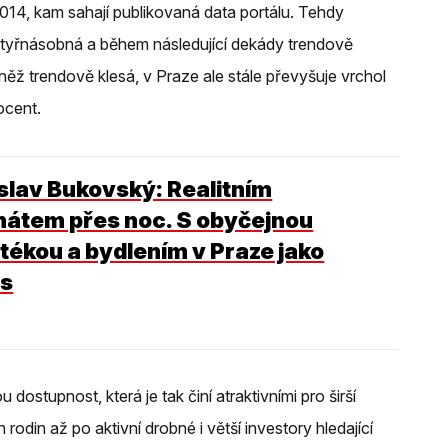
014, kam sahají publikovaná data portálu. Tehdy
čtyřnásobná a během následující dekády trendově
něž trendově klesá, v Praze ale stále převyšuje vrchol
ocent.
slav Bukovský: Realitním
átem přes noc. S obyčejnou
tékou a bydlením v Praze jako
s
dostupnost, která je tak činí atraktivními pro širší
odin až po aktivní drobné i větší investory hledající