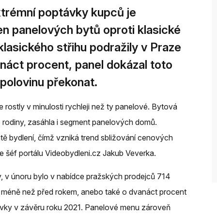
xtrémní poptávky kupců je
en panelových bytů oproti klasické
klasického střihu podražily v Praze
anáct procent, panel dokázal toto
 polovinu překonat.
 rostly v minulosti rychleji než ty panelové. Bytová
ro rodiny, zasáhla i segment panelových domů.
antě bydlení, čímž vzniká trend sbližování cenových
e šéf portálu Videobydleni.cz Jakub Veverka.
ty, v únoru bylo v nabídce pražských prodejců 714
u méně než před rokem, anebo také o dvanáct procent
vky v závěru roku 2021. Panelové menu zároveň