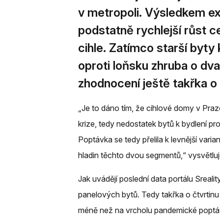
v metropoli. Výsledkem e
podstatně rychlejší růst c
cihle. Zatímco starší byty 
oproti loňsku zhruba o dv
zhodnocení ještě takřka o
„Je to dáno tím, že cihlové domy v Praze
krize, tedy nedostatek bytů k bydlení p
Poptávka se tedy přelila k levnější vari
hladin těchto dvou segmentů,“ vysvětluj
Jak uvádějí poslední data portálu Sreali
panelových bytů. Tedy takřka o čtvrtin
méně než na vrcholu pandemické poptá