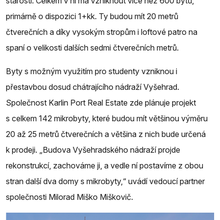
starosti. Celkem v ní má vzniknout více než 600 bytů,
primárně o dispozici 1+kk. Ty budou mít 20 metrů
čtverečních a díky vysokým stropům i loftové patro na
spaní o velikosti dalších sedmi čtverečních metrů.
Byty s možným využitím pro studenty vzniknou i
přestavbou dosud chátrajícího nádraží Vyšehrad.
Společnost Karlin Port Real Estate zde plánuje projekt
s celkem 142 mikrobyty, které budou mít většinou výměru
20 až 25 metrů čtverečních a většina z nich bude určená
k prodeji. „Budova Vyšehradského nádraží projde
rekonstrukcí, zachováme ji, a vedle ní postavíme z obou
stran další dva domy s mikrobyty,“ uvádí vedoucí partner
společnosti Milorad Miško Miškovič.