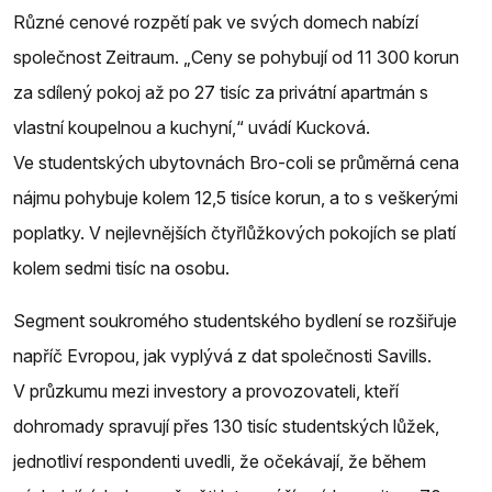
Různé cenové rozpětí pak ve svých domech nabízí
společnost Zeitraum. „Ceny se pohybují od 11 300 korun
za sdílený pokoj až po 27 tisíc za privátní apartmán s
vlastní koupelnou a kuchyní,“ uvádí Kucková.
Ve studentských ubytovnách Bro-coli se průměrná cena
nájmu pohybuje kolem 12,5 tisíce korun, a to s veškerými
poplatky. V nejlevnějších čtyřlůžkových pokojích se platí
kolem sedmi tisíc na osobu.
Segment soukromého studentského bydlení se rozšiřuje
napříč Evropou, jak vyplývá z dat společnosti Savills.
V průzkumu mezi investory a provozovateli, kteří
dohromady spravují přes 130 tisíc studentských lůžek,
jednotliví respondenti uvedli, že očekávají, že během