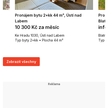
²,
Pronájem bytu 2+kk 44 m², Ústí nad
Prod
Labem
Blatn
10 300 Kč za měsíc
info
Ke Hradu 1030, Ústí nad Labem
Blatni
m²
Typ byty 2+kk • Plocha 44 m²
Typ p
Zobrazit všechny