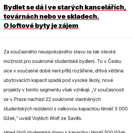
Bydlet se dá i ve starých kancelářích,
továrnách nebo ve skladech.
O loftové byty je zájem
Za současného neuspokojivého stavu se tak otevírá
možnost pro soukromé studentské bydlení. To v Česku
sice v současné době není příliš rozšířené, drtivá většina
ubytovacích kapacit spadá pod vysoké školy, nové
projekty v tomto segmentu však vznikají. „V současnosti
se v Praze nachází 22 soukromě vlastněných
studentských rezidencí s celkovou kapacitou téměř 3 000
lůžek,“ uvádí Vojtěch Wolf ze Savills.
Hned čtyři studentské domy s kapacitou téměř 500 lůžek