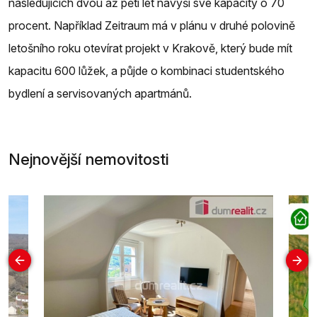
následujících dvou až pěti let navýší své kapacity o 70
procent. Například Zeitraum má v plánu v druhé polovině
letošního roku otevírat projekt v Krakově, který bude mít
kapacitu 600 lůžek, a půjde o kombinaci studentského
bydlení a servisovaných apartmánů.
Nejnovější nemovitosti