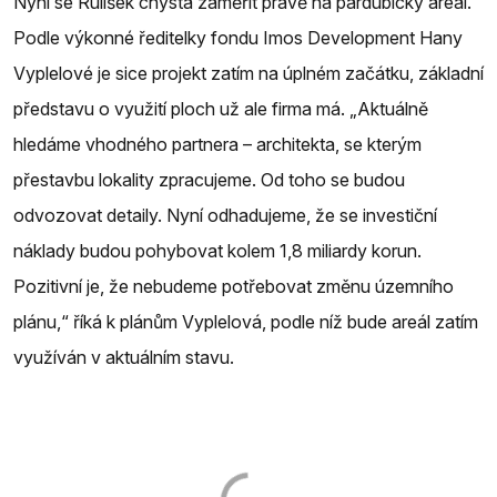
Nyní se Rulíšek chystá zaměřit právě na pardubický areál.
Podle výkonné ředitelky fondu Imos Development Hany
Vyplelové je sice projekt zatím na úplném začátku, základní
představu o využití ploch už ale firma má. „Aktuálně
hledáme vhodného partnera – architekta, se kterým
přestavbu lokality zpracujeme. Od toho se budou
odvozovat detaily. Nyní odhadujeme, že se investiční
náklady budou pohybovat kolem 1,8 miliardy korun.
Pozitivní je, že nebudeme potřebovat změnu územního
plánu,“ říká k plánům Vyplelová, podle níž bude areál zatím
využíván v aktuálním stavu.