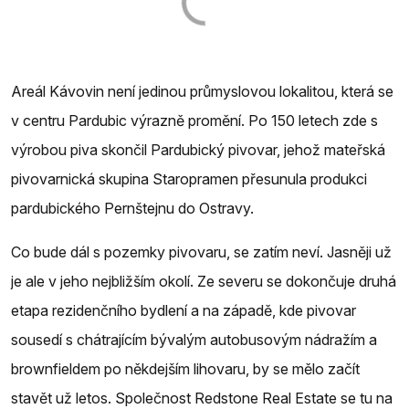
Areál Kávovin není jedinou průmyslovou lokalitou, která se
v centru Pardubic výrazně promění. Po 150 letech zde s
výrobou piva skončil Pardubický pivovar, jehož mateřská
pivovarnická skupina Staropramen přesunula produkci
pardubického Pernštejnu do Ostravy.
Co bude dál s pozemky pivovaru, se zatím neví. Jasněji už
je ale v jeho nejbližším okolí. Ze severu se dokončuje druhá
etapa rezidenčního bydlení a na západě, kde pivovar
sousedí s chátrajícím bývalým autobusovým nádražím a
brownfieldem po někdejším lihovaru, by se mělo začít
stavět už letos. Společnost Redstone Real Estate se tu na