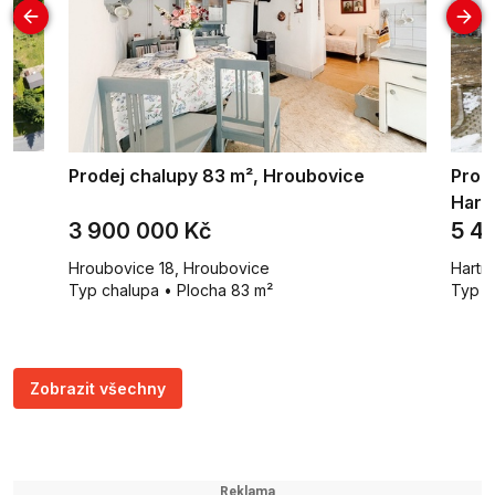
,
Prodej chalupy 83 m², Hroubovice
Prod
Hart
3 900 000 Kč
5 4
Hroubovice 18, Hroubovice
Hartm
²
Typ chalupa • Plocha 83 m²
Typ r
Zobrazit všechny