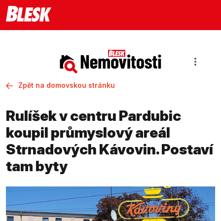
Zpět na domovskou stránku
Rulíšek v centru Pardubic
koupil průmyslový areál
Strnadových Kávovin. Postaví
tam byty